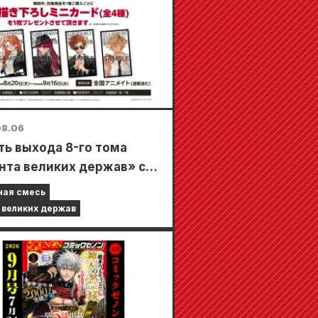
08.06
ть выхода 8-го тома
нта великих держав» с
густа в магазинах
ная смесь
te по всей стране
 великих держав
дет ограниченная по
ени ярмарка, где вы
ете получить
иально разработанную
карту (всего 4 вида)!