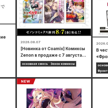
шие
2026.08.07
2026.
[Новинка от Coamix] Комиксы
В чес
Zenon в продаже с 7 августа
«Фро
то в
(пятница)!
20 ав
основная смесь
Зенон комиксы
основ
Anima
Фронт
прой
врем
смож
спец
мини-