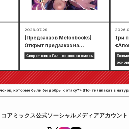
2026.07.29
2026.0
[Предзаказ в Melonbooks]
Три 
Открыт предзаказ на
«Апо
лимитированное издание со
одно
Секрет жены Гал
основная смесь
Ежеме
улак
специальным игровым
5 гл
основ
ковриком, украшенным
Zeno
потрясающе красивой
2026 
иллюстрацией Фуюки Тодзё,
прод
чонок, которые были бы добры к отаку?» (Почти) плакат в нату
нарисованной Кудо! Выход 6-
ния томов 5 и 6.
го тома «Секрета невесты-
девушки» запланирован на 20
コアミックス公式ソーシャルメディアアカウント
октября!