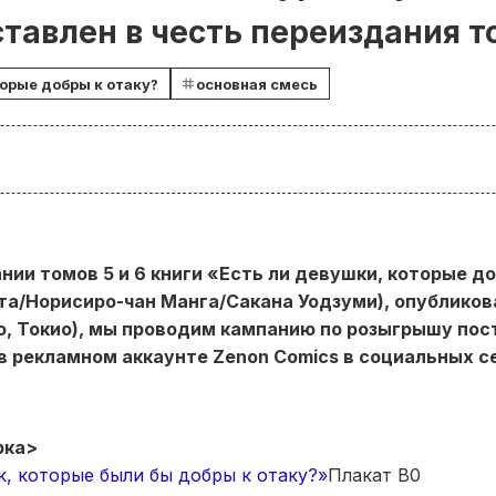
тавлен в честь переиздания то
орые добры к отаку?
основная смесь
нии томов 5 и 6 книги «Есть ли девушки, которые д
та/Норисиро-чан Манга/Сакана Уодзуми), опубликова
но, Токио), мы проводим кампанию по розыгрышу пос
в рекламном аккаунте Zenon Comics в социальных с
рка>
к, которые были бы добры к отаку?»
Плакат B0