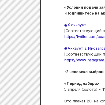
<Условия подачи за
・Подпишитесь на ак
◉X аккаунт
[Соответствующий п
https://twitter.com/c
◉Аккаунт в Инстагр
[Соответствующий п
https://www.instagr
・
2 человека выбран
<Период набора>
5 апреля (золото) ~ 
Это плакат B0, на к