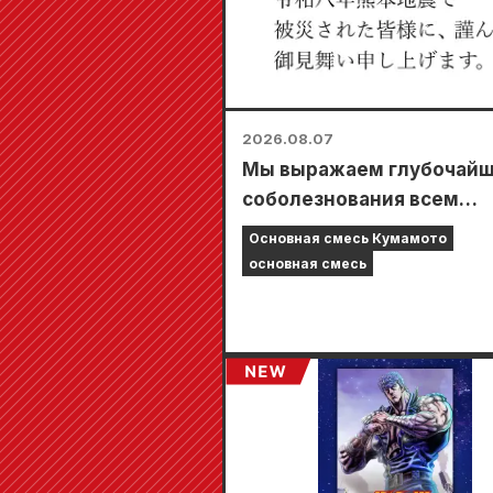
2026.08.07
Мы выражаем глубочай
соболезнования всем
пострадавшим от
Основная смесь Кумамото
землетрясения в Кумамо
основная смесь
2026 году.