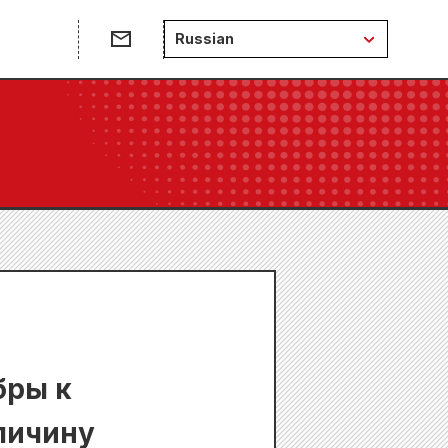
Russian
бры к
личину