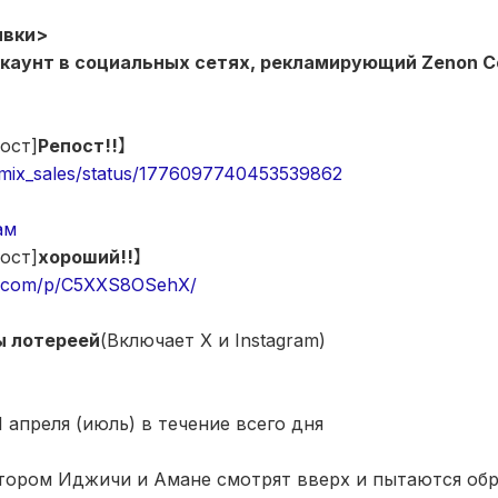
явки>
каунт в социальных сетях, рекламирующий Zenon C
ост]
Репост!!
】
oamix_sales/status/1776097740453539862
ам
ост]
хороший!!
】
am.com/p/C5XXS8OSehX/
ы лотереей
(Включает X и Instagram)
11 апреля (июль) в течение всего дня
отором Иджичи и Амане смотрят вверх и пытаются обр