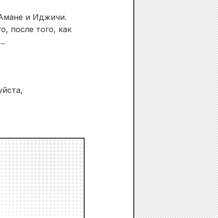
 Амане и Иджичи.
о, после того, как
..
уйста,