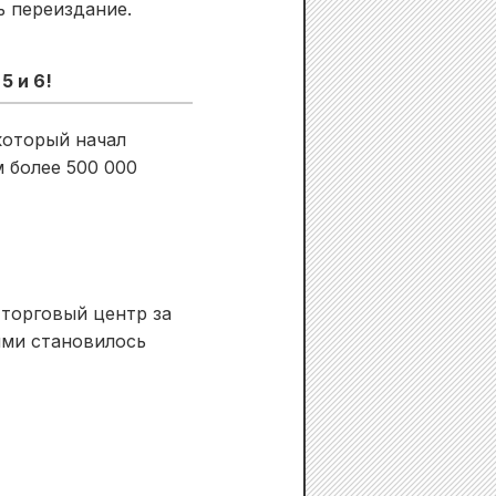
ь переиздание.
5 и 6!
который начал
м более 500 000
торговый центр за
ими становилось