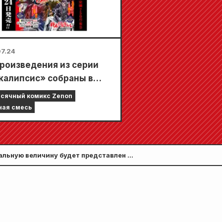
7.24
произведения из серии
калипсис» собраны в
м выпуске, состоящем из
сячный комикс Zenon
ав!! «Ежемесячный комикс
ная смесь
n, сентябрьский выпуск
года» поступит в
ажу 24 июля!!
ральную величину будет представлен в