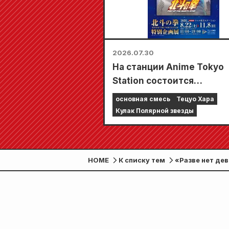
2026.07.30
На станции Anime Tokyo
Station состоится
специальная выставка,
основная смесь
Тецуо Хара
посвященная фильму «К
Кулак Полярной звезды
Северной звезды»!!
HOME
К списку тем
«Разве нет дев
честь переизда