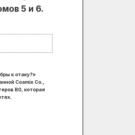
мов 5 и 6.
обры к отаку?»
нной Coamix Co.,
теров B0, которая
етях.