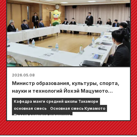
2026.05.08
Министр образования, культуры, спорта,
науки и технологий Йохэй Мацумото
проинспектировал отдел манги в средней
Кафедра манги средней школы Такамори
школе Такамори.
основная смесь
Основная смесь Кумамото
Проект развития художника