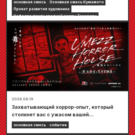
основная смесь
Основная смесь Кумамото
культурной и художественной
Проект развития художника
деятельности» в рамках программы
Кафедра манги средней школы Такамори
«Поддержка развития творцов и т. д.».
2026.06.19
Захватывающий хоррор-опыт, который
столкнет вас с ужасом вашей
повседневной жизни, находящейся под
основная смесь
событие
угрозой. «UMEZZ HORROR HOUSE ~Drifting