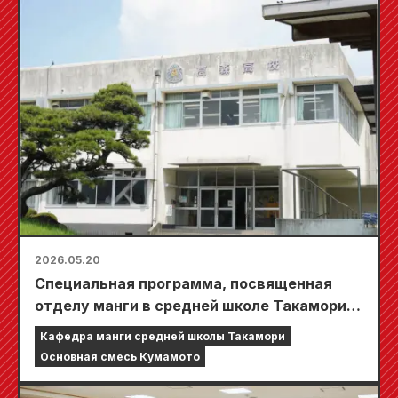
Classroom and Thought Experiment
Exhibition~» — новый дом ужасов
откроется в галерее ZENON в Китидзёдзи
17 июля (пятница)!
2026.05.20
Специальная программа, посвященная
отделу манги в средней школе Такамори,
под названием «Манга-чи ~Путь манги
Кафедра манги средней школы Такамори
эпохи Рэйва~», будет транслироваться на
Основная смесь Кумамото
различных телеканалах Кюсю и Окинавы, а
также на канале TVer!