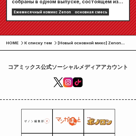
собраны в одном выпуске, состоящем из 5
глав!! «Ежемесячный комикс Zenon,
Ежемесячный комикс Zenon
основная смесь
сентябрьский выпуск 2026 года» поступит
в продажу 24 июля!!
HOME
К списку тем
[Новый основной микс] Zenon
Comics выйдет в пятницу, 6
октября!
コアミックス公式ソーシャルメディアアカウント