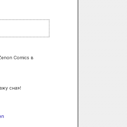
Zenon Comics в
жу сна»!
en