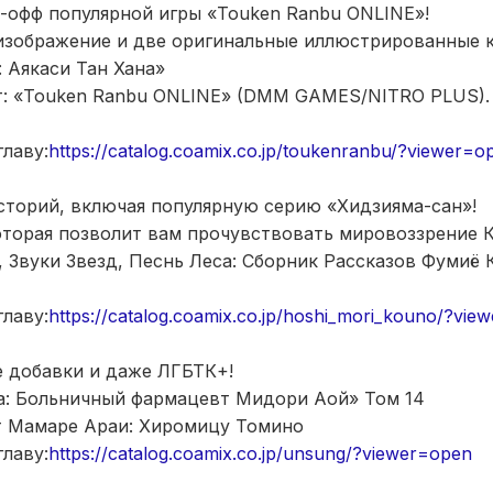
офф популярной игры «Touken Ranbu ONLINE»!
изображение и две оригинальные иллюстрированные к
: Аякаси Тан Хана»
: «Touken Ranbu ONLINE» (DMM GAMES/NITRO PLUS). 
лаву:
https://catalog.coamix.co.jp/toukenranbu/?viewer=o
торий, включая популярную серию «Хидзияма-сан»!
оторая позволит вам прочувствовать мировоззрение 
 Звуки Звезд, Песнь Леса: Сборник Рассказов Фумиё 
лаву:
https://catalog.coamix.co.jp/hoshi_mori_kouno/?vie
 добавки и даже ЛГБТК+!
а: Больничный фармацевт Мидори Аой» Том 14
 Мамаре Араи: Хиромицу Томино
лаву:
https://catalog.coamix.co.jp/unsung/?viewer=open