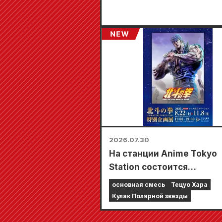
2026.07.30
На станции Anime Tokyo
Station состоится
специальная выставка,
основная смесь
Тецуо Хара
посвященная фильму «К
Кулак Полярной звезды
Северной звезды»!!