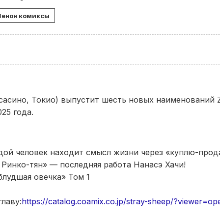
Зенон комиксы
(Мусасино, Токио) выпустит шесть новых наименований 
025 года.
ой человек находит смысл жизни через «куплю-прода
 Ринко-тян» — последняя работа Нанасэ Хачи!
блудшая овечка» Том 1
лаву:
https://catalog.coamix.co.jp/stray-sheep/?viewer=op