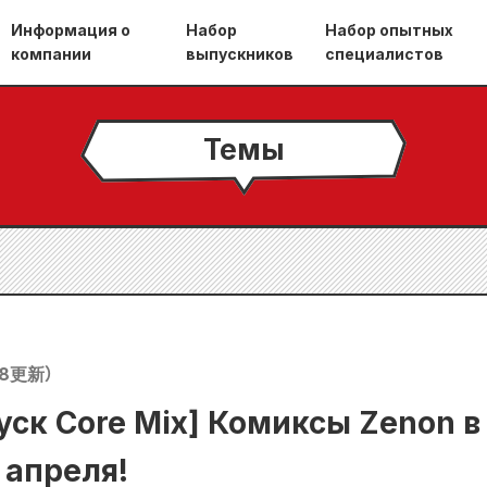
Информация о
Набор
Набор опытных
компании
выпускников
специалистов
Темы
18
更新）
ск Core Mix] Комиксы Zenon в
 апреля!