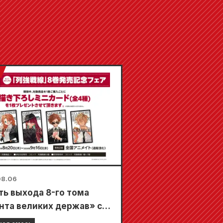
08.06
ть выхода 8-го тома
нта великих держав» с
густа в магазинах