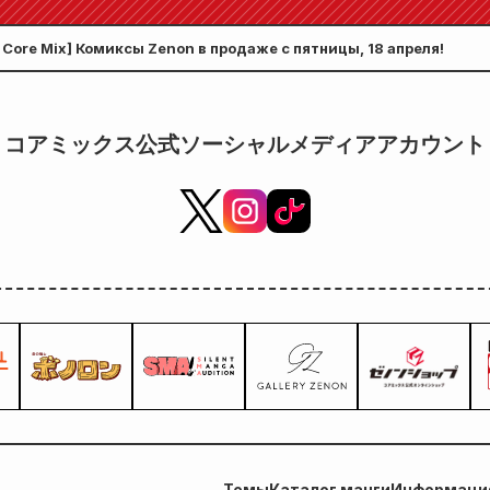
иллюстрацией Фуюки Тодзё,
прод
Core Mix] Комиксы Zenon в продаже с пятницы, 18 апреля!
нарисованной Кудо! Выход 6-
го тома «Секрета невесты-
девушки» запланирован на 20
コアミックス公式ソーシャルメディアアカウント
октября!
Темы
Каталог манги
Информация