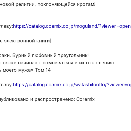
новой религии, поклоняющейся кротам!
лаву:
https://catalog.coamix.co.jp/moguland/?viewer=open
е электронной книги]
аки. Бурный любовный треугольник!
также начинают сомневаться в их отношениях.
ь моего мужа» Том 14
лаву:
https://catalog.coamix.co.jp/watashitootto/?viewer=
убликовано и распространено: Coremix