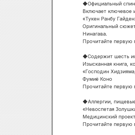
◆Официальный спин-
Включает ключевое 
«Тукен Ранбу Гайден
Оригинальный сюжет
Нинагава.
Прочитайте первую г
◆Содержит шесть ис
Изысканная книга, к
«Господин Хидзияма,
Фумиё Коно
Прочитайте первую г
◆Аллергии, пищевые
«Невоспетая Золушк
Медицинский проект
Прочитайте первую г