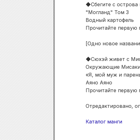
◆Сбегите с острова 
"Могланд" Том 3
Водный картофель
Прочитайте первую г
[Одно новое названи
◆
Сюхэй живет с Мис
Окружающие Мисаки 
«Я, мой муж и парен
Аяно Аяно
Прочитайте первую г
Отредактировано, оп
Каталог манги