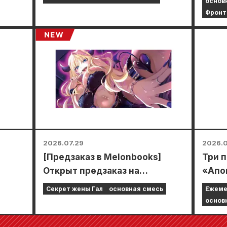
основ
Anima
Фронт
прой
врем
смож
спец
мини-
2026.07.29
2026.0
[Предзаказ в Melonbooks]
Три 
Открыт предзаказ на
«Апо
лимитированное издание со
одно
Секрет жены Гал
основная смесь
Ежеме
улак
специальным игровым
5 гл
основ
ковриком, украшенным
Zeno
потрясающе красивой
2026 