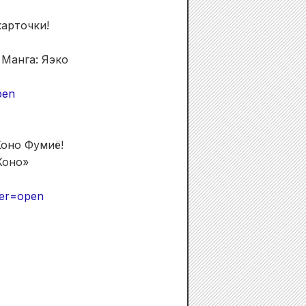
арточки!
Манга: Яэко
pen
Коно Фумиё!
Коно»
wer=open