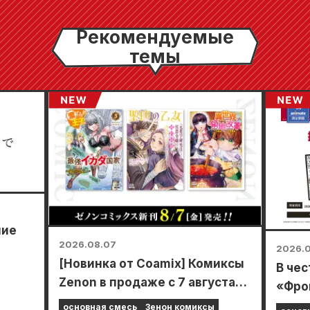
Рекомендуемые
темы
шие
2026.08.07
2026.
[Новинка от Coamix] Комиксы
В чес
Zenon в продаже с 7 августа
«Фро
то в
(пятница)!
20 ав
основная смесь
Зенон комиксы