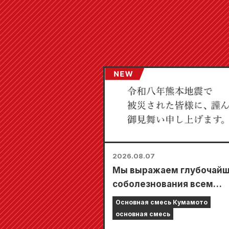
2026.08.07
Мы выражаем глубочай
соболезнования всем
пострадавшим от
Основная смесь Кумамото
землетрясения в Кумамо
основная смесь
2026 году.