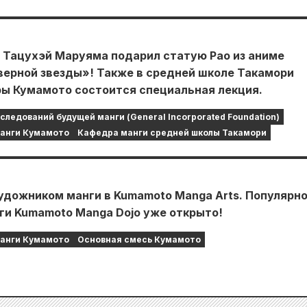
 Тацухэй Маруяма подарил статую Рао из аниме
верной звезды»! Также в средней школе Такамори
ы Кумамото состоится специальная лекция.
следований будущей манги (General Incorporated Foundation)
манги Кумамото
Кафедра манги средней школы Такамори
удожником манги в Kumamoto Manga Arts. Популярн
ги Kumamoto Manga Dojo уже открыто!
манги Кумамото
Основная смесь Кумамото