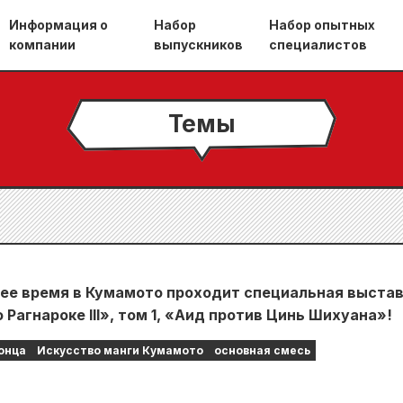
Информация о
Набор
Набор опытных
компании
выпускников
специалистов
Темы
ее время в Кумамото проходит специальная выста
 Рагнароке III», том 1, «Аид против Цинь Шихуана»!
онца
Искусство манги Кумамото
основная смесь