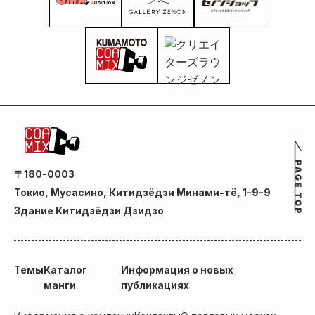
〒180-0003
Токио, Мусасино, Китидзёдзи Минами-тё, 1-9-9
Здание Китидзёдзи Дзидзо
Темы
Каталог
Информация о новых
манги
публикациях