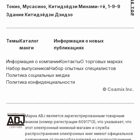
Токио, Мусасино, Китидзёдзи Минами-тё, 1-9-9
Здание Китидзёдзи Дзидзо
Темы
Каталог
Информация о новых
манги
публикациях
Информация о компании
Контакты
О торговых марках
Набор выпускников
Набор опытных специалистов
Политика социальных медиа
Политика конфиденциальности
© Coamix Inc.
Марка ABJ является зарегистрированным товарным
знаком (номер регистрации 6091713), что указывает, что
этот электронный книжный магазин и служба
распространения электронных книг имеют официальное
разрешение от правообладателей на распространение