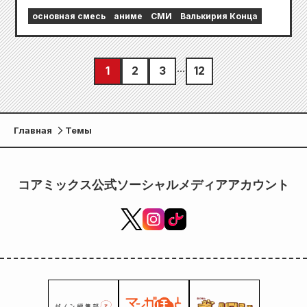
основная смесь
аниме
СМИ
Валькирия Конца
1
2
3
12
Главная
Темы
コアミックス公式ソーシャルメディアアカウント