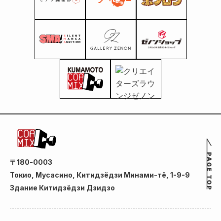
〒180-0003
Токио, Мусасино, Китидзёдзи Минами-тё, 1-9-9
Здание Китидзёдзи Дзидзо