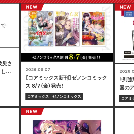
被災さ
2026.08.07
申し上
2026.
【コアミックス新刊】ゼノンコミック
『列強
ス 8/7（金）発売！
国の
ニカー
コアミックス
ゼノンコミックス
コアミ
フェア