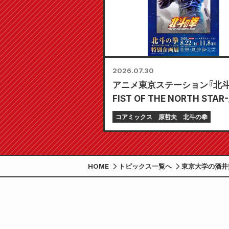
2026.07.30
アニメ東京ステーション『北斗
FIST OF THE NORTH STAR
企画展 開催決定!!
コアミックス
原哲夫
北斗の拳
HOME
トピックス一覧へ
東京大学の酒井