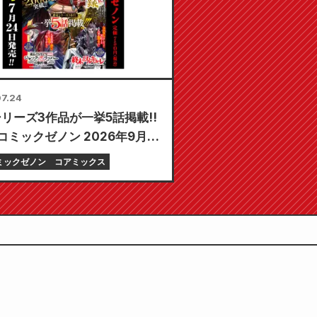
7.24
リーズ3作品が一挙5話掲載!!
コミックゼノン 2026年9月
月24日発売!!
ミックゼノン
コアミックス