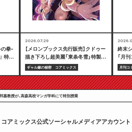
2026.07.29
2026.0
の拳-
【メロンブックス先行販売】クドゥー
終末シ
-』 特別
描き下ろし超美麗「東条冬雪」特製プ
「月刊
レイマット付き限定セットの予約受
号」7
ギャル嫁の秘密
コアミックス
月刊コ
付開始！『ギャル嫁の秘密』最新第6
巻が10月20日発売予定！
邦嘉教授が、高森高校マンガ学科にて特別授業
コアミックス公式ソーシャルメディアアカウント