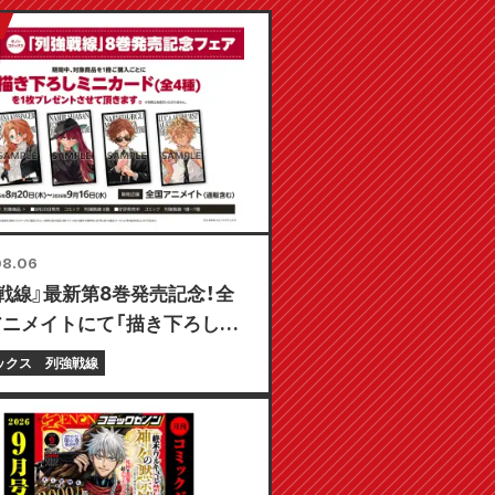
08.06
戦線』最新第8巻発売記念！全
アニメイトにて「描き下ろしミ
ド（全4種）」がもらえる限定
ックス
列強戦線
が8月20日より開催決定！