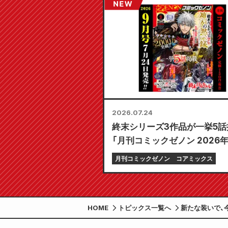
2026.07.24
終末シリーズ3作品が一挙5話掲
「月刊コミックゼノン 2026
号」7月24日発売!!
月刊コミックゼノン
コアミックス
HOME
トピックス一覧へ
新たな装いで、
の描き下ろしイ