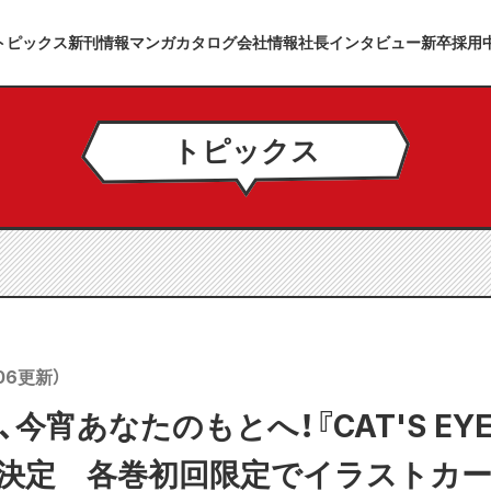
トピックス
新刊情報
マンガカタログ
会社情報
社長インタビュー
新卒採用
トピックス
06
更新）
今宵あなたのもとへ！『CAT'S EYE
が決定 各巻初回限定でイラストカ