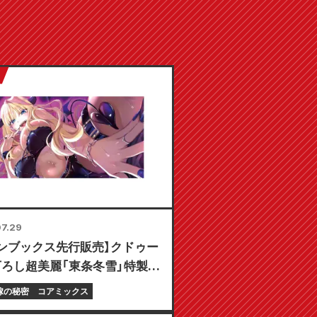
7.29
ンブックス先行販売】クドゥー
ろし超美麗「東条冬雪」特製プ
マット付き限定セットの予約受
嫁の秘密
コアミックス
！『ギャル嫁の秘密』最新第6