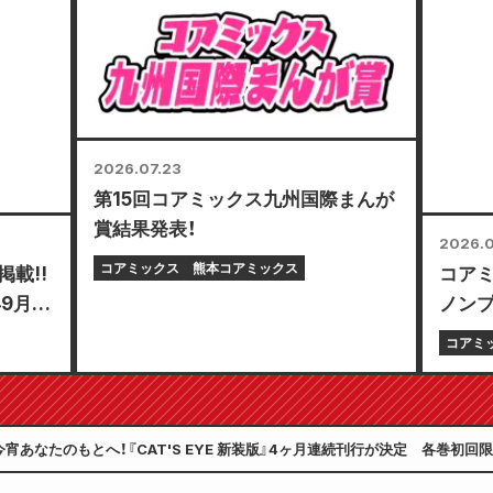
巻が1
2026.07.23
第15回コアミックス九州国際まんが
賞結果発表！
2026.0
コアミックス
熊本コアミックス
載!!
コア
年9月
ノンプ
「選べ
コアミ
ど、と
今宵あなたのもとへ！『CAT'S EYE 新装版』4ヶ月連続刊行が決定 各巻初
ラストを使用