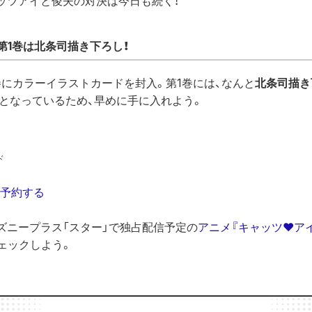
ッツアイと俊夫の対決は今日も続く！
第1巻は北条司描き下ろし！
にカラーイラストカードを封入。第1巻には、なんと
北条司描き
となっているため、早めに手に入れよう。
ド
』を予約する
ィズニープラス「スター」で独占配信予定の
アニメ『キャッツ♥ア
ェックしよう。