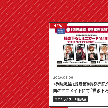
2026.08.06
『列強戦線』最新第8巻発売記
国のアニメイトにて「描き下
ニカード（全4種）」がもらえ
コアミックス
列強戦線
フェアが8月20日より開催決