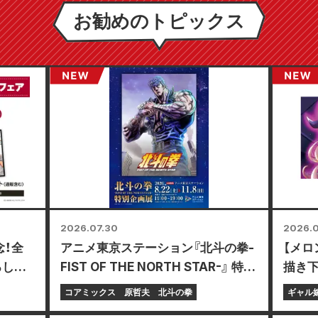
お勧めのトピックス
2026.07.30
2026.0
念！全
アニメ東京ステーション『北斗の拳-
【メロ
ろしミ
FIST OF THE NORTH STAR-』 特別
描き下
る限定
企画展 開催決定!!
レイ
コアミックス
原哲夫
北斗の拳
ギャル
定！
付開始