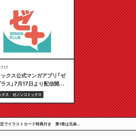
0月20日発売予定！
7.17
ミックス公式マンガアプリ「ゼ
ラス」7月17日より配信開始！
る初回無料」や「毎日更新」な
ックス
ゼノンコミックス
ことん楽しむ機能が満載！
回限定でイラストカード特典付き 第1巻は北条司