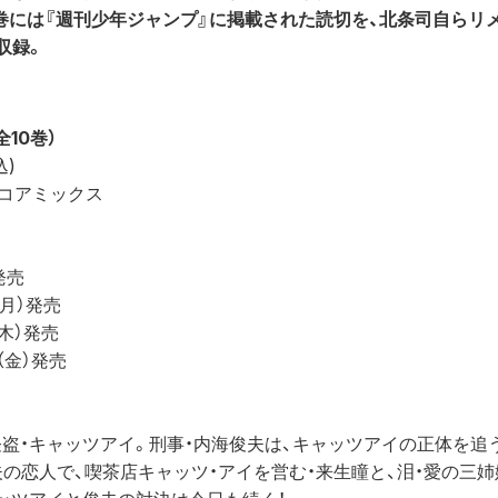
0巻には『週刊少年ジャンプ』に掲載された読切を、北条司自らリ
収録。
全10巻）
込)
：コアミックス
発売
（月）発売
（木）発売
日（金）発売
盗・キャッツアイ。刑事・内海俊夫は、キャッツアイの正体を追
夫の恋人で、喫茶店キャッツ・アイを営む・来生瞳と、泪・愛の三