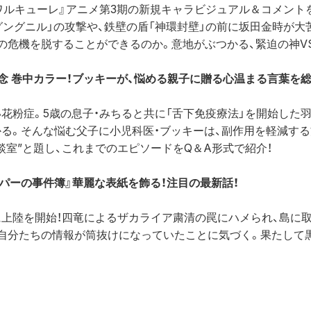
ワルキューレ』アニメ第3期の新規キャラビジュアル＆コメント
グングニル」の攻撃や、鉄壁の盾「神環封壁」の前に坂田金時が大
の危機を脱することができるのか。意地がぶつかる、緊迫の神VS
念 巻中カラー！ブッキーが、悩める親子に贈る心温まる言葉を総
花粉症。5歳の息子・みちると共に「舌下免疫療法」を開始した
る。そんな悩む父子に小児科医・ブッキーは、副作用を軽減する
談室”と題し、これまでのエピソードをQ＆A形式で紹介！
ッパーの事件簿』華麗な表紙を飾る！注目の最新話！
上陸を開始！四竜によるザカライア粛清の罠にハメられ、島に
自分たちの情報が筒抜けになっていたことに気づく。果たして黒
ラ