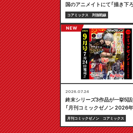
国のアニメイトにて「描き下
ニカード（全4種）」がもらえ
コアミックス
列強戦線
フェアが8月20日より開催決
2026.07.24
終末シリーズ3作品が一挙5話掲
「月刊コミックゼノン 2026
号」7月24日発売!!
月刊コミックゼノン
コアミックス