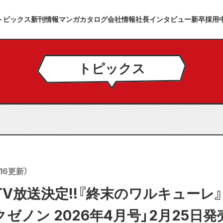
トピックス
新刊情報
マンガカタログ
会社情報
社長インタビュー
新卒採用
トピックス
16
更新）
V放送決定!!『終末のワルキューレ』
ゼノン 2026年4月号」2月25日発売