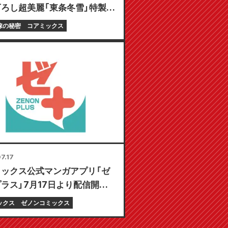
ろし超美麗「東条冬雪」特製プ
マット付き限定セットの予約受
嫁の秘密
コアミックス
！『ギャル嫁の秘密』最新第6
0月20日発売予定！
7.17
ミックス公式マンガアプリ「ゼ
ラス」7月17日より配信開始！
る初回無料」や「毎日更新」な
ックス
ゼノンコミックス
ことん楽しむ機能が満載！