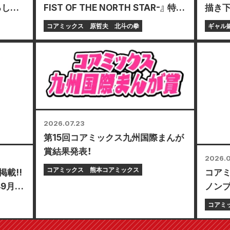
ろしミ
FIST OF THE NORTH STAR-』 特別
描き下
る限定
企画展 開催決定!!
レイ
コアミックス
原哲夫
北斗の拳
ギャル
定！
付開始
巻が1
2026.07.23
第15回コアミックス九州国際まんが
賞結果発表！
2026.0
コアミックス
熊本コアミックス
載!!
コア
年9月
ノンプ
「選べ
コアミ
ど、と