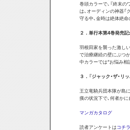
巻頭カラーで、『終末の
は、オーディンの神器「
守る中、金時は絶体絶命
２．単行本第4巻発売記
羽根田家を襲った激しい
で治療継続の壁にぶつか
中カラーでは“お悩み相
３．『ジャック・ザ・リ
王立竜騎兵団本隊が島に
痍の状況下で、何者かに
マンガカタログ
読者アンケートは
コチ