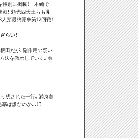
を特別に掲載！　本編で
苦戦！ 頼光四天王らも見
人類最終闘争第12回戦！
ざらい！
羽根田だが、副作用の疑い
方法を教示していく。巻
取り残された一行。満身創
幕は誰なのか…！？