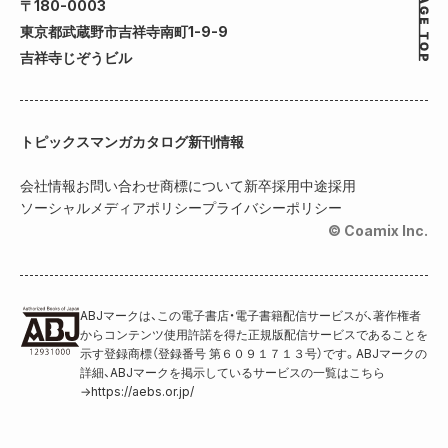
〒180-0003
東京都武蔵野市吉祥寺南町1-9-9
吉祥寺じぞうビル
トピックス
マンガカタログ
新刊情報
会社情報
お問い合わせ
商標について
新卒採用
中途採用
ソーシャルメディアポリシー
プライバシーポリシー
© Coamix Inc.
ABJマークは、この電子書店・電子書籍配信サービスが、著作権者
からコンテンツ使用許諾を得た正規版配信サービスであることを
示す登録商標（登録番号 第６０９１７１３号）です。ABJマークの
詳細、ABJマークを掲示しているサービスの一覧はこちら
→
https://aebs.or.jp/