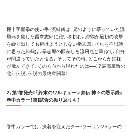
極十字聖拳の使い手・流緋鶴は、兄のように慕っていた流
飛燕を殺した霞拳志郎に戦いを挑む。緋鶴が最初の攻撃
を繰り出しても避けようとしない拳志郎。それを不思議
に思った緋鶴は、拳志郎の眼差しを流飛燕と重ねて、自分
が間違っていたと悟る。そしてその時、どこからか鉄柱
が飛んできて、その方向から現れたのは──！？最高筆致の
北斗伝説、伝説の最終章開幕！
2、第1巻発売！『終末のワルキューレ禁伝 神々の黙示録』
巻中カラー！第1試合の振り返りも！
巻中カラーでは、決着を迎えたクー・フーリンVSラーの