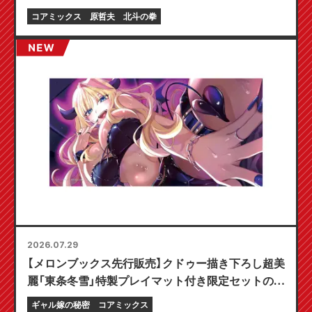
コアミックス
原哲夫
北斗の拳
2026.07.29
【メロンブックス先行販売】クドゥー描き下ろし超美
麗「東条冬雪」特製プレイマット付き限定セットの予
約受付開始！『ギャル嫁の秘密』最新第6巻が10月20
ギャル嫁の秘密
コアミックス