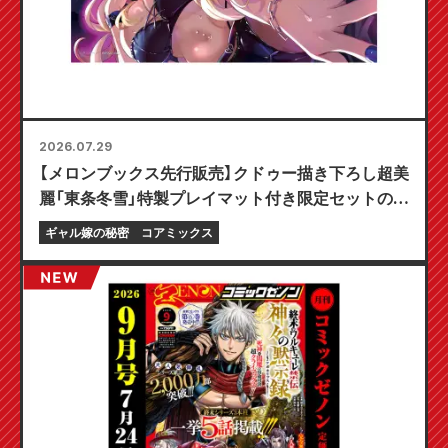
2026.07.29
【メロンブックス先行販売】クドゥー描き下ろし超美
麗「東条冬雪」特製プレイマット付き限定セットの予
約受付開始！『ギャル嫁の秘密』最新第6巻が10月20
ギャル嫁の秘密
コアミックス
日発売予定！