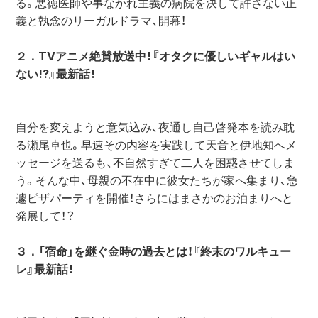
る。悪徳医師や事なかれ主義の病院を決して許さない正
義と執念のリーガルドラマ、開幕！
２．TVアニメ絶賛放送中！『オタクに優しいギャルはい
ない!?』最新話！
自分を変えようと意気込み、夜通し自己啓発本を読み耽
る瀬尾卓也。早速その内容を実践して天音と伊地知へメ
ッセージを送るも、不自然すぎて二人を困惑させてしま
う。そんな中、母親の不在中に彼女たちが家へ集まり、急
遽ピザパーティを開催！さらにはまさかのお泊まりへと
発展して！？
３．「宿命」を継ぐ金時の過去とは！『終末のワルキュー
レ』最新話！