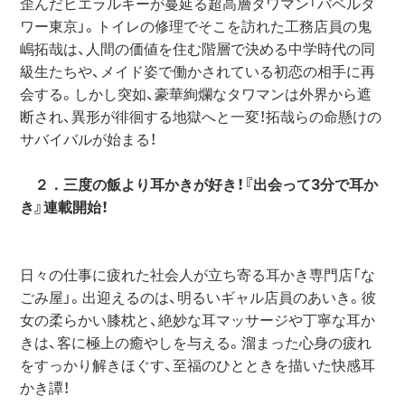
歪んだヒエラルキーが蔓延る超高層タワマン「バベルタ
ワー東京」。トイレの修理でそこを訪れた工務店員の鬼
嶋拓哉は、人間の価値を住む階層で決める中学時代の同
級生たちや、メイド姿で働かされている初恋の相手に再
会する。しかし突如、豪華絢爛なタワマンは外界から遮
断され、異形が徘徊する地獄へと一変！拓哉らの命懸けの
サバイバルが始まる！
　２．三度の飯より耳かきが好き！『出会って3分で耳か
き』連載開始！
日々の仕事に疲れた社会人が立ち寄る耳かき専門店「な
ごみ屋」。出迎えるのは、明るいギャル店員のあいき。彼
女の柔らかい膝枕と、絶妙な耳マッサージや丁寧な耳か
きは、客に極上の癒やしを与える。溜まった心身の疲れ
をすっかり解きほぐす、至福のひとときを描いた快感耳
かき譚！