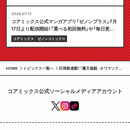
2026.07.17
コアミックス公式マンガアプリ「ゼノンプラス」7月
17日より配信開始！「選べる初回無料」や「毎日更新」
など、とことん楽しむ機能が満載！
コアミックス
ゼノンコミックス
HOME
トピックス一覧へ
巨弾新連載！『魔天遊戯 -タワマンクエ
スト-』巻頭カラー！ 新連載『出会って3
分で耳かき』巻中カラーで登場！ 「月刊
コミックゼノン 2026年8月号」6月
コアミックス公式ソーシャルメディアアカウント
25日発売!!