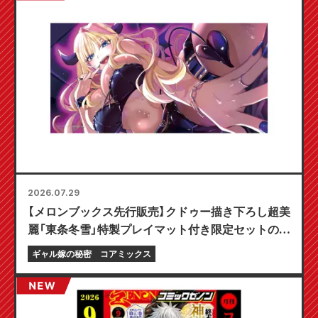
2026.07.29
【メロンブックス先行販売】クドゥー描き下ろし超美
麗「東条冬雪」特製プレイマット付き限定セットの予
約受付開始！『ギャル嫁の秘密』最新第6巻が10月20
ギャル嫁の秘密
コアミックス
日発売予定！