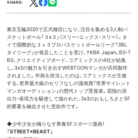
SHARE:
東京五輪2020で正式種目になり、注目を集める3人制バ
スケットボール「３x３」（スリー・エックス・スリー）。タ
イで国際的な３ｘ３プロバスケットボールリーグ「3BL
タイリーグ」が発足したことを受け、YKBK Japan、BS-T
BS、クリエイティブボード、コアミックスの4社が結集
し、3x3の魅力を引き出すWEBTOONマンガが共同製作
されました。作画を担当したのは、コアミックスが主催
する、世界最大級のセリフなしの漫画賞「世界サイレント
マンガオーディション」の歴代トップ受賞者。屈指の演
出力・表現力を駆使して描かれた、3x3のおもしろさとSF
的要素を融合させた意欲作です。
◆少年少女が織りなす青春SFスポーツ漫画！
『
STREET×BEAST』