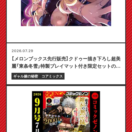
2026.07.29
【メロンブックス先行販売】クドゥー描き下ろし超美
麗「東条冬雪」特製プレイマット付き限定セットの予
約受付開始！『ギャル嫁の秘密』最新第6巻が10月20
ギャル嫁の秘密
コアミックス
日発売予定！