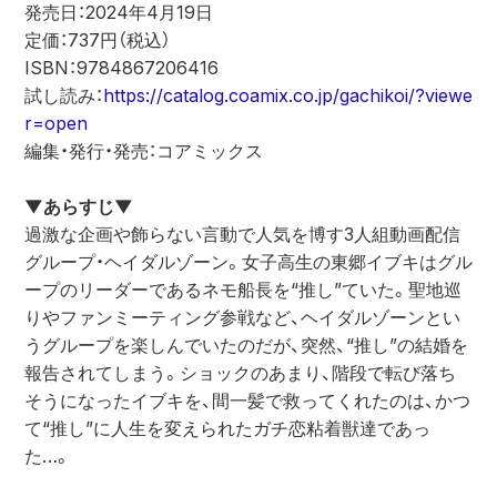
発売日：2024年4月19日
定価：737円（税込）
ISBN：9784867206416
試し読み：
https://catalog.coamix.co.jp/gachikoi/?viewe
r=open
編集・発行・発売：コアミックス
▼あらすじ▼
過激な企画や飾らない言動で人気を博す3人組動画配信
グループ・ヘイダルゾーン。女子高生の東郷イブキはグル
ープのリーダーであるネモ船長を“推し”ていた。聖地巡
りやファンミーティング参戦など、ヘイダルゾーンとい
うグループを楽しんでいたのだが、突然、“推し”の結婚を
報告されてしまう。ショックのあまり、階段で転び落ち
そうになったイブキを、間一髪で救ってくれたのは、かつ
て“推し”に人生を変えられたガチ恋粘着獣達であっ
た…。