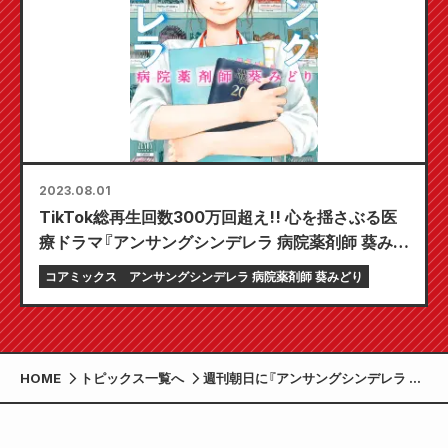
2023.08.01
TikTok総再生回数300万回超え!! 心を揺さぶる医
療ドラマ『アンサングシンデレラ 病院薬剤師 葵みど
り』が面白い!!
コアミックス
アンサングシンデレラ 病院薬剤師 葵みどり
HOME
トピックス一覧へ
週刊朝日に『アンサングシンデレラ 病
院薬剤師 葵みどり』『19番目のカルテ
徳重晃の問診』掲載！