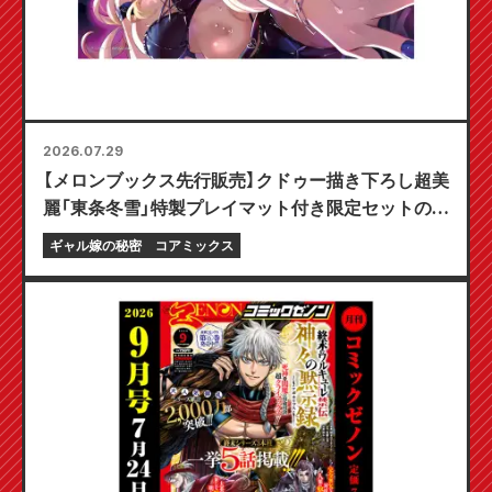
2026.07.29
【メロンブックス先行販売】クドゥー描き下ろし超美
麗「東条冬雪」特製プレイマット付き限定セットの予
約受付開始！『ギャル嫁の秘密』最新第6巻が10月20
ギャル嫁の秘密
コアミックス
日発売予定！