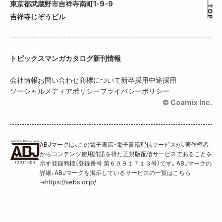
東京都武蔵野市吉祥寺南町1-9-9
吉祥寺じぞうビル
トピックス
マンガカタログ
新刊情報
会社情報
お問い合わせ
商標について
新卒採用
中途採用
ソーシャルメディアポリシー
プライバシーポリシー
© Coamix Inc.
ABJマークは、この電子書店・電子書籍配信サービスが、著作権者
からコンテンツ使用許諾を得た正規版配信サービスであることを
示す登録商標（登録番号 第６０９１７１３号）です。ABJマークの
詳細、ABJマークを掲示しているサービスの一覧はこちら
→
https://aebs.or.jp/