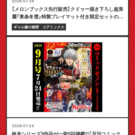
2026.07.29
【メロンブックス先行販売】クドゥー描き下ろし超美
麗「東条冬雪」特製プレイマット付き限定セットの予
約受付開始！『ギャル嫁の秘密』最新第6巻が10月20
ギャル嫁の秘密
コアミックス
日発売予定！
2026.07.24
終末シリーズ3作品が一挙5話掲載!!「月刊コミック