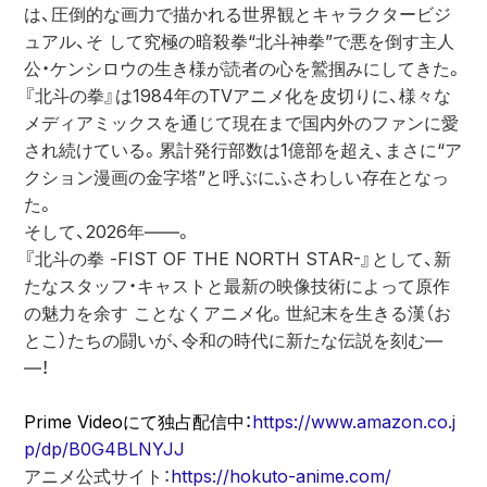
は、圧倒的な画力で描かれる世界観とキャラクタービジ
ュアル、そ して究極の暗殺拳“北斗神拳”で悪を倒す主人
公・ケンシロウの生き様が読者の心を鷲掴みにしてきた。
『北斗の拳』は1984年のTVアニメ化を皮切りに、様々な
メディアミックスを通じて現在まで国内外のファンに愛
され続けている。累計発行部数は1億部を超え、まさに“ア
クション漫画の金字塔”と呼ぶにふさわしい存在となっ
た。
そして、2026年――。
『北斗の拳 -FIST OF THE NORTH STAR-』として、新
たなスタッフ・キャストと最新の映像技術によって原作
の魅力を余す ことなくアニメ化。世紀末を生きる漢（お
とこ）たちの闘いが、令和の時代に新たな伝説を刻む―
―！
Prime Videoにて独占配信中：
https://www.amazon.co.j
p/dp/B0G4BLNYJJ
アニメ公式サイト：
https://hokuto-anime.com/