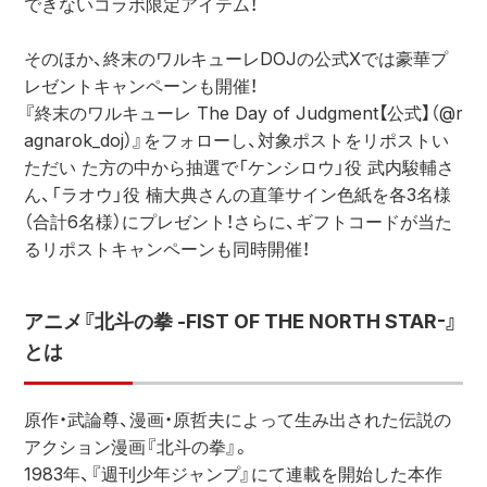
できないコラボ限定アイテム！
そのほか、終末のワルキューレDOJの公式Xでは豪華プ
レゼントキャンペーンも開催！
『終末のワルキューレ The Day of Judgment【公式】（@r
agnarok_doj）』をフォローし、対象ポストをリポストい
ただい た方の中から抽選で「ケンシロウ」役 武内駿輔さ
ん、「ラオウ」役 楠大典さんの直筆サイン色紙を各3名様
（合計6名様）にプレゼント！さらに、ギフトコードが当た
るリポストキャンペーンも同時開催！
アニメ『北斗の拳 -FIST OF THE NORTH STAR-』
とは
原作・武論尊、漫画・原哲夫によって生み出された伝説の
アクション漫画『北斗の拳』。
1983年、『週刊少年ジャンプ』にて連載を開始した本作