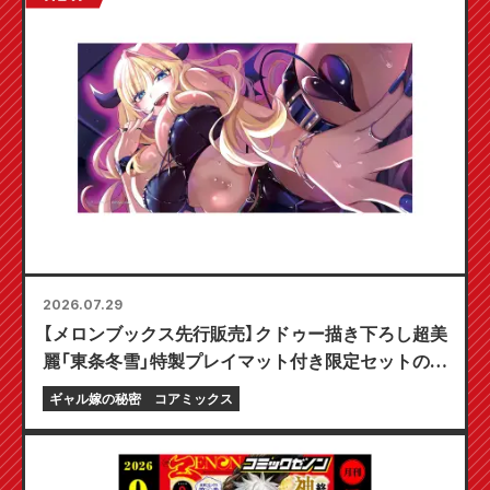
2026.07.29
【メロンブックス先行販売】クドゥー描き下ろし超美
麗「東条冬雪」特製プレイマット付き限定セットの予
約受付開始！『ギャル嫁の秘密』最新第6巻が10月20
ギャル嫁の秘密
コアミックス
日発売予定！