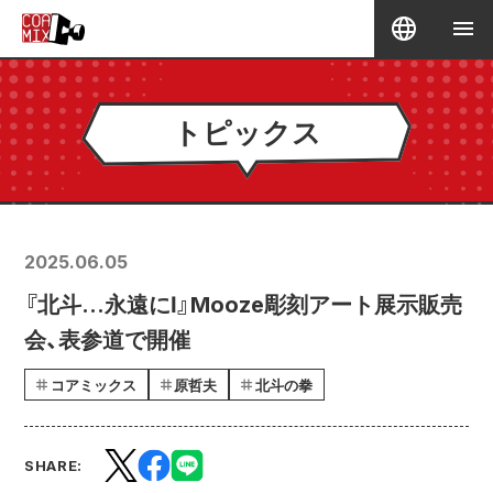
トピックス
2025.06.05
『北斗…永遠にⅠ』Mooze彫刻アート展示販売
会、表参道で開催
コアミックス
原哲夫
北斗の拳
SHARE: