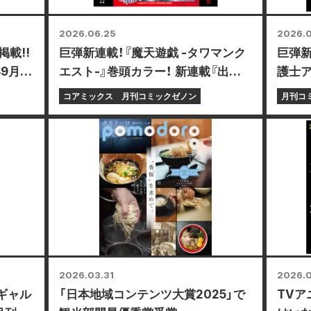
2026.06.25
2026.0
載!!
巨弾新連載！『魔天遊戯 -タワマンク
巨弾新
年9月
エスト-』巻頭カラー！ 新連載『出会
護士ア
って3分で耳かき』巻中カラーで登
ックゼ
コアミックス
月刊コミックゼノン
月刊コ
場！ 「月刊コミックゼノン 2026年8
発売!!
月号」6月25日発売!!
2026.03.31
2026.0
ギャル
「日本地域コンテンツ大賞2025」で
TVア