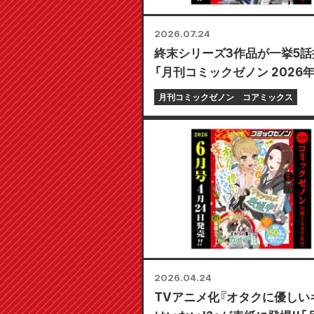
2026.07.24
終末シリーズ3作品が一挙5話掲
「月刊コミックゼノン 2026
号」7月24日発売!!
月刊コミックゼノン
コアミックス
2026.04.24
TVアニメ化『オタクに優しい