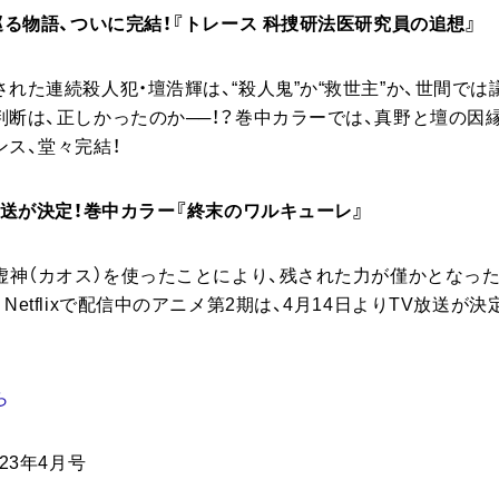
巡る物語、ついに完結！『トレース 科捜研法医研究員の追想』
れた連続殺人犯・壇浩輝は、“殺人鬼”か“救世主”か、世間で
断は、正しかったのか──！？
巻中カラーでは、真野と壇の因縁
ス、堂々完結！
放送が決定！巻中カラー『終末のワルキューレ』
虚神（カオス）を使ったことにより、残された力が僅かとなっ
。
Netflixで配信中のアニメ第2期は、4月14日よりTV放送が
ら
23年4月号