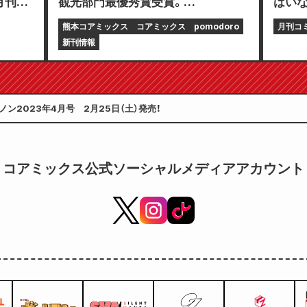
月刊コ
観光部門最優秀賞受賞。
はいな
4月24
「pomodoro」第14号は熊本ラーメ
ックゼ
熊本コアミックス
コアミックス
pomodoro
月刊コ
ンを特集！
発売!!
新刊情報
ン2023年4月号 2月25日（土）発売！
コアミックス公式ソーシャルメディアアカウント