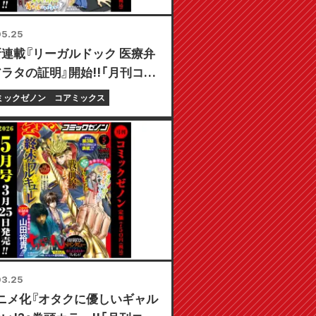
5.25
連載『リーガルドック 医療弁
ラタの証明』開始!!「月刊コミ
ノン 2026年7月号」5月25日
ミックゼノン
コアミックス
3.25
ニメ化『オタクに優しいギャル