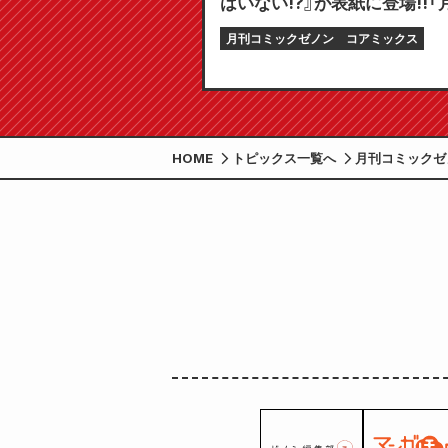
はいない!?』が表紙に登場!!「
ミックゼノン 2026年6月号」
月刊コミックゼノン
コアミックス
日発売!!
HOME
トピックス一覧へ
月刊コミックゼノ