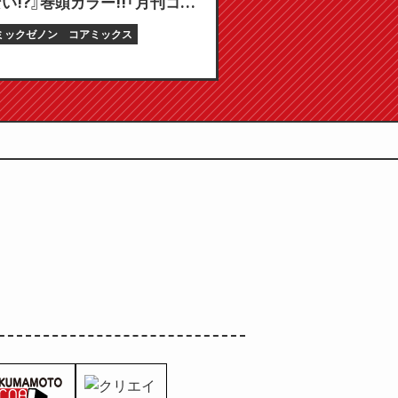
い!?』巻頭カラー!!「月刊コミ
ノン 2026年5月号」3月25日
ミックゼノン
コアミックス