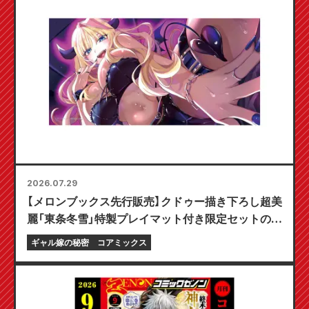
2026.07.29
【メロンブックス先行販売】クドゥー描き下ろし超美
麗「東条冬雪」特製プレイマット付き限定セットの予
約受付開始！『ギャル嫁の秘密』最新第6巻が10月20
ギャル嫁の秘密
コアミックス
日発売予定！