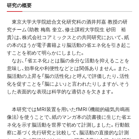
研究の概要
　東京大学大学院総合文化研究科の酒井邦嘉 教授の研
究チーム（助教 梅島 奎立、修士課程大学院生 砂田　裕
貴）は、株式会社コアミックスとの共同研究において、紙
の本のほうが電子書籍より脳活動の省エネ化を引き起こ
すことを初めて明らかにしました。
　なお、「省エネ化」とは脳の余分な活動を抑えることを
意味し、効率化や利便性などとは関係ありません。また、
脳活動の上昇を「脳の活性化」と呼んで評価したり、活性
化を促すことを「脳によい」と言われたりしますが、そう
した表面的な表現は科学的な適切さを欠きます。
　本研究ではMRI装置を用いたfMRI（機能的磁気共鳴画
像法）を使うことで、紙のマンガ本の読書後に生じた省エ
ネ化を示す脳活動を世界で初めて計測しました。行動観
察に基づく先行研究と比較して、脳活動の直接的な計測