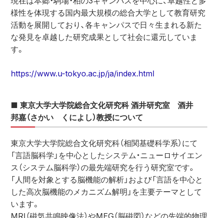
現在は本郷・駒場・柏の3キャンパスを中心に、卓越性と多
様性を体現する国内最大規模の総合大学として教育研究
活動を展開しており、各キャンパスで日々生まれる新た
な発見を卓越した研究成果として社会に還元していま
す。
https://www.u-tokyo.ac.jp/ja/index.html
■ 東京大学大学院総合文化研究科 酒井研究室　酒井　
邦嘉（さかい　くによし）教授について
東京大学大学院総合文化研究科（相関基礎科学系）にて
「言語脳科学」を中心としたシステム・ニューロサイエン
ス（システム脳科学）の最先端研究を行う研究室です。
「人間を対象とする脳機能の解析」および「言語を中心と
した高次脳機能のメカニズム解明」を主要テーマとして
います。
MRI（磁気共鳴映像法）やMEG（脳磁図）などの先端的物理