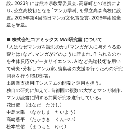
設。2023年には熊本県教育委員会、高森町との連携によ
り、公立高校初となる「マンガ学科」を県立高森高校に設
置。2025年第4回熊日マンガ文化賞受賞、2026年紺綬褒
章を受章。
■ 株式会社コアミックス MAI研究室 について
「人はなぜマンガを読むのか」「マンガが人に与えうる影
響とは」など、マンガがどのように読まれ、作られるのか
を生体反応やデータサイエンス、AIなど先端技術を用い
て研究・分析しマンガ家、編集者の支援を行うための研究
開発を行うR&D部署。
出版業支援用ITシステムの開発と運用も担う。
独自の研究に加えて、首都圏の複数の大学とマンガ制作、
マンガ読書に関する共同研究を進行している。
花田健　（はなだ　たけし）
中島太陽　（なかしま　たいよう）
高崎薫平　（たかさき　くんぺい）
松本悠佑　（まつもと　ゆう）