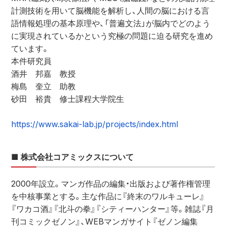
計測技術を用いて脳機能を解析し、人間の脳における言
語情報処理の基本原理や、「普遍文法」が脳内でどのよう
に実現されているかという究極の問題に迫る研究を進め
ています。
本件研究員
酒井　邦嘉　教授
梅島　奎立　助教
砂田　裕貴　修士課程大学院生
https://www.sakai-lab.jp/projects/index.html 
■ 株式会社コアミックスについて
2000年設立。マンガ作品の編集・出版および著作権管理
を中核事業とする。主な作品に『終末のワルキューレ』
『ワカコ酒』『北斗の拳』『シティーハンター』等。雑誌『月
刊コミックゼノン』、WEBマンガサイト『ゼノン編集