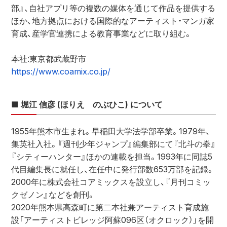
部』、自社アプリ等の複数の媒体を通じて作品を提供する
ほか、地方拠点における国際的なアーティスト・マンガ家
育成、産学官連携による教育事業などに取り組む。
本社:東京都武蔵野市
https://www.coamix.co.jp/
■ 堀江 信彦 (ほりえ　のぶひこ) について
1955年熊本市生まれ。早稲田大学法学部卒業。1979年、
集英社入社。『週刊少年ジャンプ』編集部にて『北斗の拳』
『シティーハンター』ほかの連載を担当。1993年に同誌5
代目編集長に就任し、在任中に発行部数653万部を記録。
2000年に株式会社コアミックスを設立し、『月刊コミッ
クゼノン』などを創刊。
2020年熊本県高森町に第二本社兼アーティスト育成施
設「アーティストビレッジ阿蘇096区（オクロック）」を開