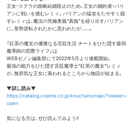
王女・ステラの政略結婚阻止のため、王女の婚約者・バリ
アンに戦いを挑むレミィ。バリアンの猛攻をたやすく躱
すレミィは、魔法の究極奥義“真髄”を繰り出すバリアン
に、形勢逆転されたかに思われたが……。
『紅茶の魔女の優雅なる宮廷生活 チートをひた隠す最弱
魔導師の窓際ライフ』は
WEBゼノン編集部にて2022年5月より連載開始。
最強の能力をひた隠す宮廷魔導士”紅茶の魔女”レミィ
が、無邪気な王女に慕われるところから物語が始まる。
▼試し読み▼
https://catalog.coamix.co.jp/kouchanomajo/?viewer=
open
気になる方は、ぜひ読んでみよう!!