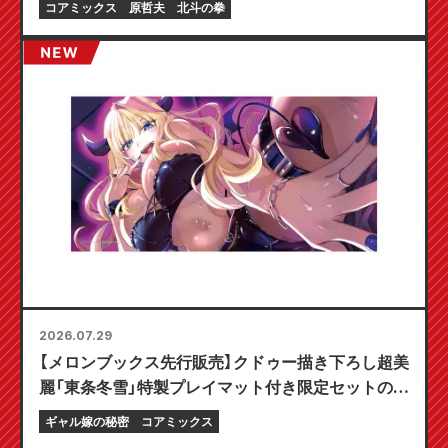
コアミックス
原哲夫
北斗の拳
2026.07.29
【メロンブックス先行販売】クドゥー描き下ろし超美
麗「東条冬雪」特製プレイマット付き限定セットの予
約受付開始！『ギャル嫁の秘密』最新第6巻が10月20
ギャル嫁の秘密
コアミックス
日発売予定！