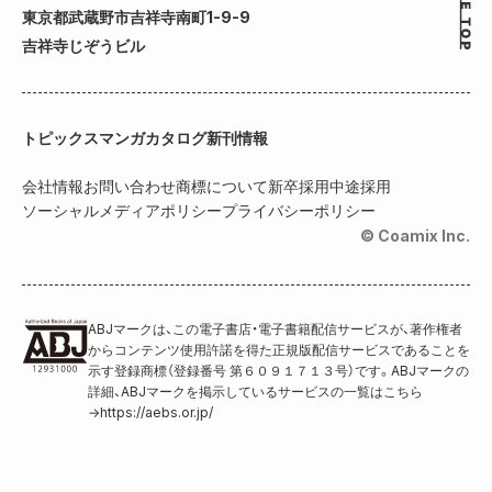
東京都武蔵野市吉祥寺南町1-9-9
吉祥寺じぞうビル
トピックス
マンガカタログ
新刊情報
会社情報
お問い合わせ
商標について
新卒採用
中途採用
ソーシャルメディアポリシー
プライバシーポリシー
© Coamix Inc.
ABJマークは、この電子書店・電子書籍配信サービスが、著作権者
からコンテンツ使用許諾を得た正規版配信サービスであることを
示す登録商標（登録番号 第６０９１７１３号）です。ABJマークの
詳細、ABJマークを掲示しているサービスの一覧はこちら
→
https://aebs.or.jp/