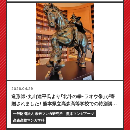
2026.04.29
造形師・丸山達平氏より「北斗の拳・ラオウ像」が寄
贈されました！ 熊本県立高森高等学校での特別講義
も開催
一般財団法人 未来マンガ研究所
熊本マンガアーツ
高森高校マンガ学科