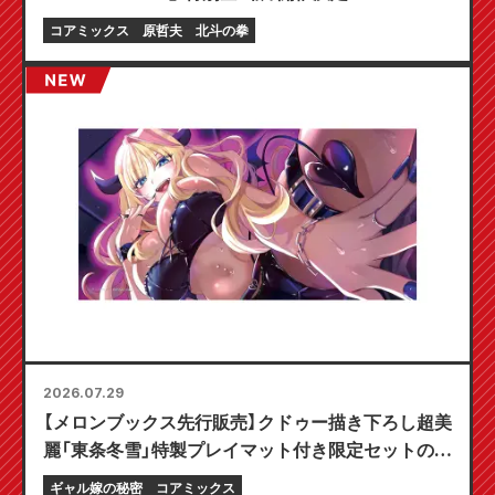
コアミックス
原哲夫
北斗の拳
2026.07.29
【メロンブックス先行販売】クドゥー描き下ろし超美
麗「東条冬雪」特製プレイマット付き限定セットの予
約受付開始！『ギャル嫁の秘密』最新第6巻が10月20
ギャル嫁の秘密
コアミックス