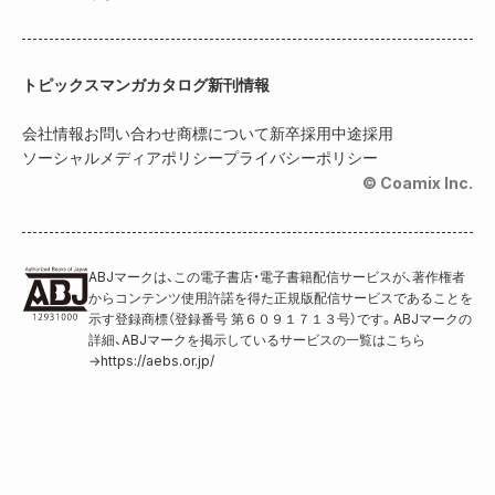
トピックス
マンガカタログ
新刊情報
会社情報
お問い合わせ
商標について
新卒採用
中途採用
ソーシャルメディアポリシー
プライバシーポリシー
© Coamix Inc.
ABJマークは、この電子書店・電子書籍配信サービスが、著作権者
からコンテンツ使用許諾を得た正規版配信サービスであることを
示す登録商標（登録番号 第６０９１７１３号）です。ABJマークの
詳細、ABJマークを掲示しているサービスの一覧はこちら
→
https://aebs.or.jp/