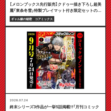
【メロンブックス先行販売】クドゥー描き下ろし超美
麗「東条冬雪」特製プレイマット付き限定セットの予
約受付開始！『ギャル嫁の秘密』最新第6巻が10月20
ギャル嫁の秘密
コアミックス
日発売予定！
2026.07.24
終末シリーズ3作品が一挙5話掲載!!「月刊コミック