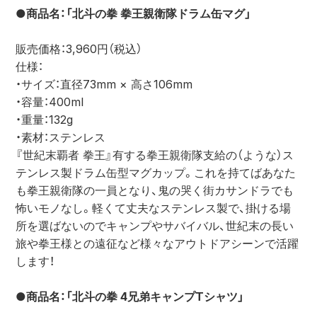
●商品名：「北斗の拳 拳王親衛隊ドラム缶マグ」
販売価格：3,960円（税込）
仕様：
・サイズ：直径73mm × 高さ106mm
・容量：400ml
・重量：132g
・素材：ステンレス
『世紀末覇者 拳王』有する拳王親衛隊支給の（ような）ス
テンレス製ドラム缶型マグカップ。これを持てばあなた
も拳王親衛隊の一員となり、鬼の哭く街カサンドラでも
怖いモノなし。軽くて丈夫なステンレス製で、掛ける場
所を選ばないのでキャンプやサバイバル、世紀末の長い
旅や拳王様との遠征など様々なアウトドアシーンで活躍
します！
●商品名：「北斗の拳 4兄弟キャンプTシャツ」