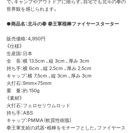
で、キャンプやアウトドアに限らず、自宅でも北斗の拳の
世界観を感じられます。
●商品名：北斗の拳 拳王軍棍棒ファイヤースターター
販売価格：4,950円
《仕様》
生産国：日本
全　長：横 13.5cm 、縦 3cm 、厚み 3cm
持ち手：横 6cm 、縦 2.5cm 、厚み 2.5cm
キャップ：横 7.5cm 、縦 3cm 、厚み 3cm
火打石：9mm×75mm
重　量：約 150g
《素材》
火打石：フェロセリウムロッド
持ち手：ABS
キャップ：PMMA（軟質性樹脂）
拳王軍支給の武器・棍棒をモチーフとした、ファイヤース