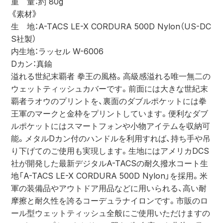
重　量：約 80g
《素材》
生　地：A-TACS LE-X CORDURA 500D Nylon（US-DC
S社製）
内生地：ラッセル W-6006
Dカン：真鍮
溢れる世紀末覇者 拳王の風格。高級感溢れる唯一無二の
ウェットティッシュカバーです。前面には大きな世紀末
覇者ラオウのプリントを、裏面のダブルポケットには拳
王軍のマークと金枠をプリントしています。便利なダブ
ルポケットにはスマートフォンや小物アイテムを収納可
能。メタルDカン付のハンドルを利用すれば、持ち手や吊
り下げてのご使用も実現します。生地にはアメリカDCS
社が開発した最新デジタルA-TACSの耐久撥水コート生
地「A-TACS LE-X CORDURA 500D Nylon」を採用。米
軍の装備品やアウトドア用品などに用いられる、高い耐
摩擦と耐久性を誇るコーデュラナイロンです。市販のロ
ール型ウェットティッシュ全般にご使用いただけますの