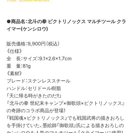
●商品名：北斗の拳 ビクトリノックス マルチツール クラ
イマー(ケンシロウ)
販売価格：9,900円（税込）
《仕様》
全　長：サイズ：9.1×2.6×1.7cm
重　量：81g
《素材》
ブレード：ステンレススチール
ハンドル：セリドール樹脂
「天に帰る時がきたのだ!!」
『北斗の拳 世紀末キャンプ×御歌頭×ビクトリノックス』
の奇跡のコラボ商品が登場！
「戦国魂×ビクトリノックス」でも戦国武将の描きおろし
を手掛けていた、墨絵師「御歌頭」氏による描きおろしの
ケンシロウを人気のマルチツール「クライマー」に使用！