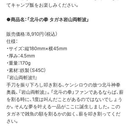
てキャンプ飯をお楽しみください。
●商品名：「北斗の拳 タガネ岩山両斬波」
販売価格：8,910円（税込）
仕様：
・サイズ：縦180mm×横45mm
・厚み：4.5mm
・重量：170g
・素材：鉄製（S45C）
『岩山両斬波!!』
手刀を振り下ろし叩き割る、ケンシロウの放つ北斗神拳
奥義、『岩山両斬波』。「北斗の拳」ファンであるならば、薪
を割る時に、1度は叫んだことがあるのではないでしょう
か。そんな夢を叶える一品がここに誕生しました。この
タガネで雑魚の額を割るかの如く、薪を叩き割ってくだ
さい。