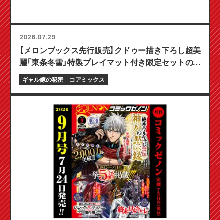
2026.07.29
【メロンブックス先行販売】クドゥー描き下ろし超美
麗「東条冬雪」特製プレイマット付き限定セットの予
約受付開始！『ギャル嫁の秘密』最新第6巻が10月20
ギャル嫁の秘密
コアミックス
日発売予定！