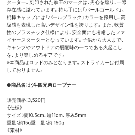
ターター。刻印された拳王のマークは、男心を燻り、一際
存在感に溢れています。持ち手には「パールゴールド」、
棍棒キャップには「パールブラック」カラーを採用し、高
級感を表現した高いデザイン性を誇ります。また、軟質
性のプラスチック仕様により、安全面にも考慮したファ
イヤースターターとなっています。子供から大人まで、
キャンプやアウトドアの醍醐味の一つである火起こし
を、より楽しめるギアです。
※本商品はロッドのみとなります。ストライカーは付属
しておりません。
●商品名：北斗四兄弟ロープナー
販売価格：3,520円
《仕様》
サイズ：横10.5cm、縦11cm、厚み5mm
重量：約15g重　量：約 150g
《素材》