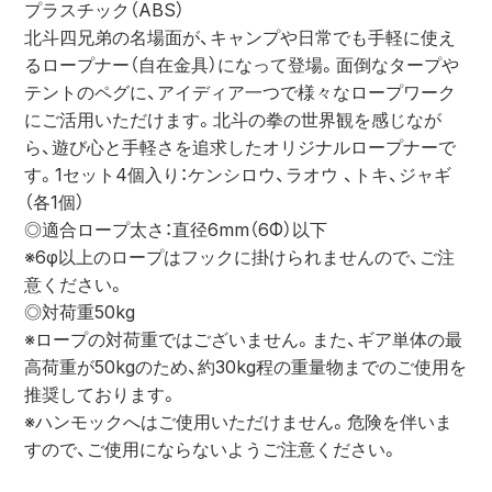
プラスチック（ABS）
北斗四兄弟の名場面が、キャンプや日常でも手軽に使え
るロープナー（自在金具）になって登場。面倒なタープや
テントのペグに、アイディア一つで様々なロープワーク
にご活用いただけます。北斗の拳の世界観を感じなが
ら、遊び心と手軽さを追求したオリジナルロープナーで
す。1セット4個入り：ケンシロウ、ラオウ 、トキ、ジャギ 
（各1個）
◎適合ロープ太さ：直径6mm（6Φ）以下
※6φ以上のロープはフックに掛けられませんので、ご注
意ください。
◎対荷重50kg
※ロープの対荷重ではございません。また、ギア単体の最
高荷重が50kgのため、約30kg程の重量物までのご使用を
推奨しております。
※ハンモックへはご使用いただけません。危険を伴いま
すので、ご使用にならないようご注意ください。