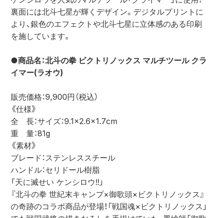
裏面には北斗七星が輝くデザイン。デジタルプリントに
より、銀色のエフェクトや北斗七星に立体感のある印刷
を施しています。
●商品名：北斗の拳 ビクトリノックス マルチツール クラ
イマー(ラオウ)
販売価格：9,900円（税込）
《仕様》
全　長：サイズ：9.1×2.6×1.7cm
重　量：81g
《素材》
ブレード：ステンレススチール
ハンドル：セリドール樹脂
「天に滅せい ケンシロウ!!」
『北斗の拳 世紀末キャンプ×御歌頭×ビクトリノックス』
の奇跡のコラボ商品が登場！「戦国魂×ビクトリノックス」