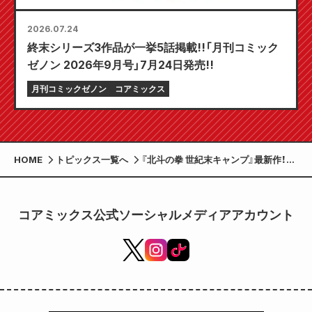
2026.07.24
終末シリーズ3作品が一挙5話掲載!!「月刊コミック
ゼノン 2026年9月号」7月24日発売!!
月刊コミックゼノン
コアミックス
HOME
トピックス一覧へ
『北斗の拳 世紀末キャンプ』最新作！
『北斗の拳×御歌頭×ビクトリノック
ス』 奇跡のコラボ商品が登場！ 「北斗の
拳 ビクトリノックス マルチツール ク
コアミックス公式ソーシャルメディアアカウント
ライマー (ケンシロウ／ラオウ)」