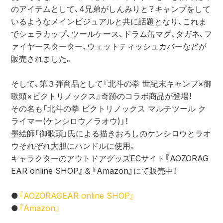
のアイテムとして、4兄弟がしんみりと？キャンプをして
いるようなメインビジュアルと共に話題となり、これま
でシェラカップ、ツールケース、ドラム缶マグ、タガネ、フ
ァイヤースターター、ウェットティッシュカバーなどが
販売されました。
そして、第３弾商品として『北斗の拳 世紀末キャンプ×御
歌頭×ビクトリノックス』奇跡のコラボ商品が登場！
その名も「北斗の拳 ビクトリノックス マルチツール ク
ライマー(ケンシロウ／ラオウ)」！
墨絵師「御歌頭」氏による描きおろしのケンシロウとラオ
ウそれぞれ大胆にハンドルに使用。
キャラクターのアウトドアグッズECサイト『AOZORAG
EAR online SHOP』＆『Amazon』にて販売中！
●
『AOZORAGEAR online SHOP』
●
『Amazon』