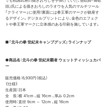
でも戦国武将の描きおろしを手掛けていた、墨絵師「御歌
頭」氏による描きおろしのラオウを人気のマルチツール
「クライマー」に使用！裏面には拳王軍のマークが鎮座す
るデザイン。デジタルプリントにより、金色のエフェク
トや拳王軍マークに立体感のある印刷を施しています。
■『北斗の拳 世紀末キャンプグッズ』ラインナップ
●商品名：北斗の拳 世紀末覇者 ウェットティッシュカバ
ー
販売価格：6,930円（税込）
《仕様》
生産国：日本
全　長：横 41cm 、縦 16cm 、厚み 0.2cm
使用時：直径 9cm ～ 12cm 、縦 16cm