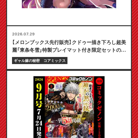
2026.07.29
【メロンブックス先行販売】クドゥー描き下ろし超美
麗「東条冬雪」特製プレイマット付き限定セットの予
約受付開始！『ギャル嫁の秘密』最新第6巻が10月20
ギャル嫁の秘密
コアミックス
日発売予定！