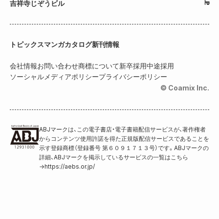
吉祥寺じぞうビル
トピックス
マンガカタログ
新刊情報
会社情報
お問い合わせ
商標について
新卒採用
中途採用
ソーシャルメディアポリシー
プライバシーポリシー
© Coamix Inc.
ABJマークは、この電子書店・電子書籍配信サービスが、著作権者
からコンテンツ使用許諾を得た正規版配信サービスであることを
示す登録商標（登録番号 第６０９１７１３号）です。ABJマークの
詳細、ABJマークを掲示しているサービスの一覧はこちら
→
https://aebs.or.jp/