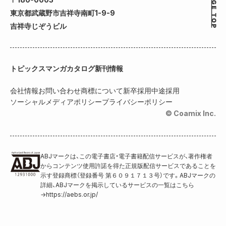
東京都武蔵野市吉祥寺南町1-9-9
吉祥寺じぞうビル
トピックス
マンガカタログ
新刊情報
会社情報
お問い合わせ
商標について
新卒採用
中途採用
ソーシャルメディアポリシー
プライバシーポリシー
© Coamix Inc.
ABJマークは、この電子書店・電子書籍配信サービスが、著作権者
からコンテンツ使用許諾を得た正規版配信サービスであることを
示す登録商標（登録番号 第６０９１７１３号）です。ABJマークの
詳細、ABJマークを掲示しているサービスの一覧はこちら
→
https://aebs.or.jp/