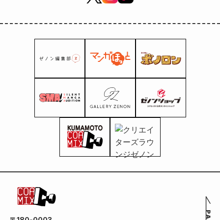
〒180-0003