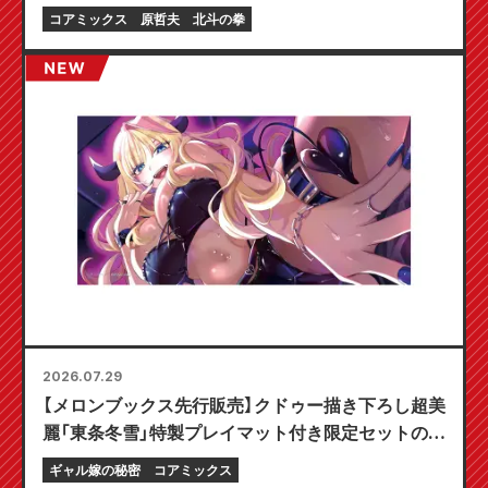
コアミックス
原哲夫
北斗の拳
2026.07.29
【メロンブックス先行販売】クドゥー描き下ろし超美
麗「東条冬雪」特製プレイマット付き限定セットの予
約受付開始！『ギャル嫁の秘密』最新第6巻が10月20
ギャル嫁の秘密
コアミックス
日発売予定！