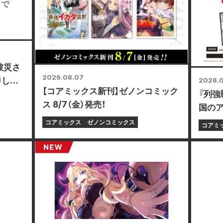
被災さ
2026.08.07
申し上
2026.
【コアミックス新刊】ゼノンコミック
『列強
ス 8/7（金）発売！
国の
ニカー
コアミックス
ゼノンコミックス
コアミ
フェア