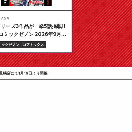
7.24
リーズ3作品が一挙5話掲載!!
コミックゼノン 2026年9月
月24日発売!!
ミックゼノン
コアミックス
店 札幌店にて1月16日より開催