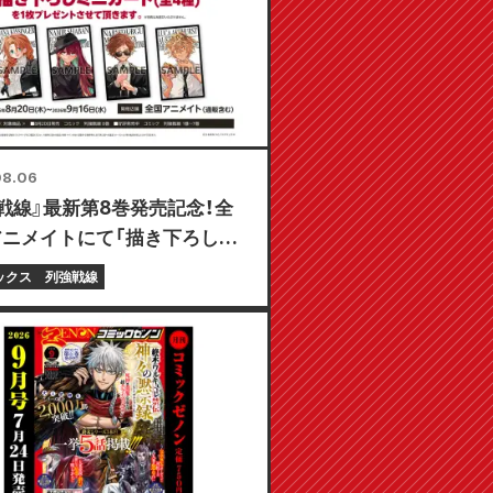
08.06
戦線』最新第8巻発売記念！全
アニメイトにて「描き下ろしミ
ド（全4種）」がもらえる限定
ックス
列強戦線
が8月20日より開催決定！