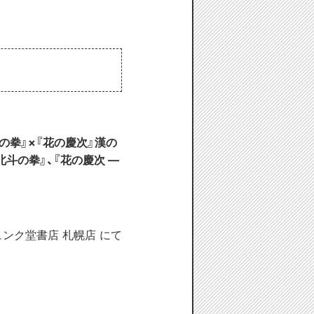
斗の拳』×『花の慶次』漢の
『北斗の拳』、『花の慶次 ―
ジュンク堂書店 札幌店 にて