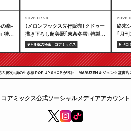
2026.07.29
2026.0
の拳-
【メロンブックス先行販売】クドゥー
終末シ
-』 特別
描き下ろし超美麗「東条冬雪」特製プ
「月刊
レイマット付き限定セットの予約受
号」7
ギャル嫁の秘密
コアミックス
月刊コ
付開始！『ギャル嫁の秘密』最新第6
巻が10月20日発売予定！
花の慶次』漢の生き様 POP UP SHOP が巡回 MARUZEN & ジュンク堂書
コアミックス公式ソーシャルメディアアカウント