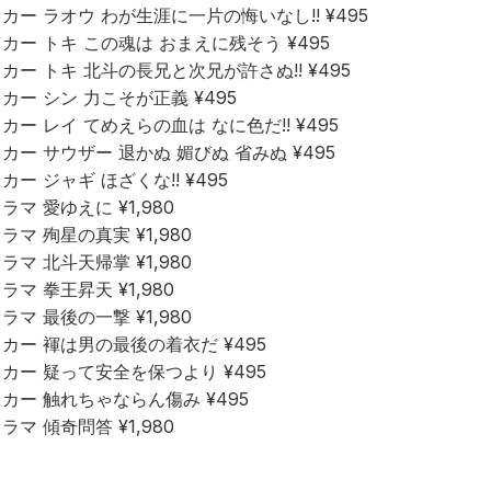
ー ラオウ わが生涯に一片の悔いなし!! ¥495
ー トキ この魂は おまえに残そう ¥495
ー トキ 北斗の長兄と次兄が許さぬ!! ¥495
ー シン 力こそが正義 ¥495
ー レイ てめえらの血は なに色だ!! ¥495
ー サウザー 退かぬ 媚びぬ 省みぬ ¥495
 ジャギ ほざくな!! ¥495
 愛ゆえに ¥1,980
マ 殉星の真実 ¥1,980
マ 北斗天帰掌 ¥1,980
 拳王昇天 ¥1,980
マ 最後の一撃 ¥1,980
ー 褌は男の最後の着衣だ ¥495
ー 疑って安全を保つより ¥495
ー 触れちゃならん傷み ¥495
 傾奇問答 ¥1,980