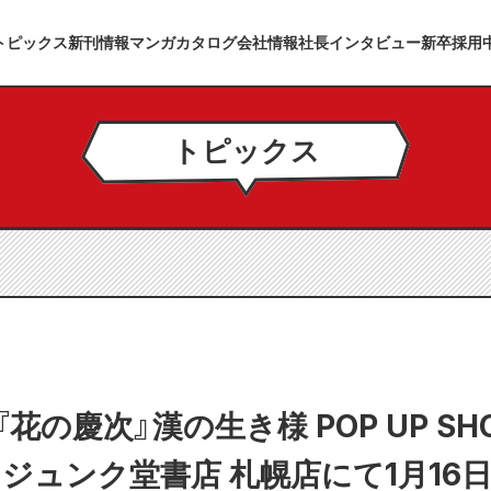
トピックス
新刊情報
マンガカタログ
会社情報
社長インタビュー
新卒採用
トピックス
『花の慶次』漢の生き様 POP UP S
 & ジュンク堂書店 札幌店にて1月16