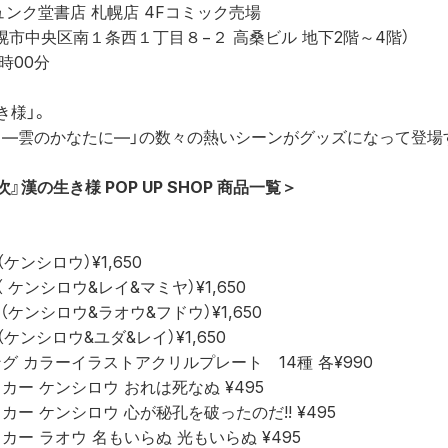
 ジュンク堂書店 札幌店 4Fコミック売場
道札幌市中央区南１条西１丁目８−２ 高桑ビル 地下2階～4階）
1時00分
き様」。
次 ―雲のかなたに―」の数々の熱いシーンがグッズになって登場
』漢の生き様 POP UP SHOP 商品一覧＞
ケンシロウ）¥1,650
 ケンシロウ&レイ&マミヤ）¥1,650
 （ケンシロウ&ラオウ&フドウ）¥1,650
（ケンシロウ&ユダ&レイ）¥1,650
 カラーイラストアクリルプレート　14種 各¥990
ー ケンシロウ おれは死なぬ ¥495
ー ケンシロウ 心が秘孔を破ったのだ!! ¥495
ー ラオウ 名もいらぬ 光もいらぬ ¥495