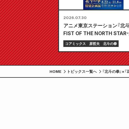
2026.07.30
アニメ東京ステーション『北斗
FIST OF THE NORTH STAR
企画展 開催決定!!
コアミックス
原哲夫
北斗の拳
HOME
トピックス一覧へ
『北斗の拳』×『