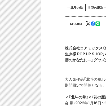
北斗の拳
花の慶次 
SHARE:
株式会社コアミックス（東
生き様 POP UP SH
雲のかなたに―』グッズ
大人気作品『北斗の拳』と『
期間限定で開催となる。
＜『北斗の拳』×『花の慶次
会 期：2026年1月16日〜