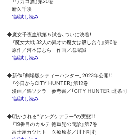
　『ワカコ酒』第20巻
　新久千映
1話試し読み
◆魔女千夜血戦第５試合、ついに決着！
　『魔女大戦 32人の異才の魔女は殺し合う』第6巻
　原作／河本ほむら　作画／塩塚誠
1話試し読み
◆新作「劇場版シティーハンター」2023年公開！！
　『今日からCITY HUNTER』第12巻
　漫画／錦ソクラ　参考書／「CITY HUNTER」北条司
1話試し読み
◆明かされる“ヤングケアラー”の実態！！
　『19番目のカルテ 徳重晃の問診』第7巻
　富士屋カツヒト　医療原案／川下剛史