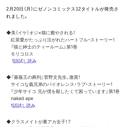
2月20日（月）にゼノンコミックス12タイトルが発売さ
れました。
◆美（イケ）オジ×猫に癒やされる！
　紅茶愛がたっぷり注がれたハートフル・ストーリー！
　『猫と紳士のティールーム』第1巻
　モリコロス
1話試し読み
◆『薔薇王の葬列』菅野文先生、激賞！
　サイコな義兄弟のバイオレンス・ラブ・ストーリー！
　『少年サイコ 兄が僕を殺したくて困っています』第1巻
　naked ape
1話試し読み
◆クラスメイトが裏アカ女子！？