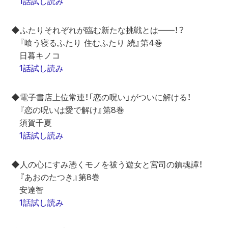
1話試し読み
◆ふたりそれぞれが臨む新たな挑戦とは––––！？
　『喰う寝るふたり 住むふたり 続』第4巻
　日暮キノコ
1話試し読み
◆電子書店上位常連！「恋の呪い」がついに解ける！
　『恋の呪いは愛で解け』第8巻
　須賀千夏
1話試し読み
◆人の心にすみ憑くモノを祓う遊女と宮司の鎮魂譚！
　『あおのたつき』第8巻
　安達智
1話試し読み