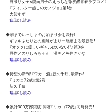
　自撮り女子×能面男子のえっちな微炭酸青春ラブコメ！
　『フィルター越しのカノジョ』第1巻
　大箕すず
1話試し読み
◆朝までいっしょのお泊まり会を決行！
　ギャルふたりとの距離がより一層縮まる最新巻！
　『オタクに優しいギャルはいない!?』第3巻
　原作／のりしろちゃん　漫画／魚住さかな
1話試し読み
◆待望の新刊！『ワカコ酒』新久千映、最新作！
　『ミカコ72歳』第2巻
　新久千映
1話試し読み
◆累計300万部突破！同著『ミカコ72歳』同時発売！