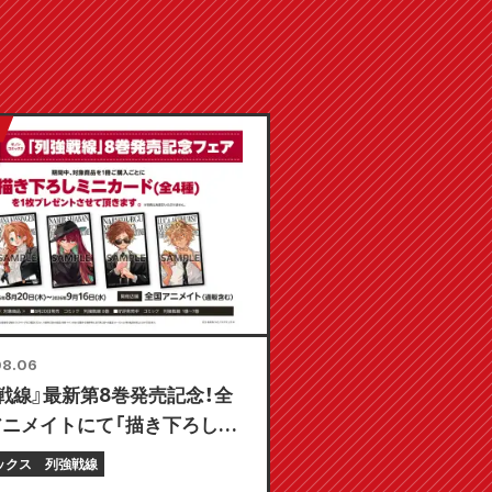
08.06
戦線』最新第8巻発売記念！全
アニメイトにて「描き下ろしミ
ド（全4種）」がもらえる限定
ックス
列強戦線
が8月20日より開催決定！