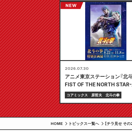
2026.07.30
アニメ東京ステーション『北斗
FIST OF THE NORTH STAR
企画展 開催決定!!
コアミックス
原哲夫
北斗の拳
HOME
トピックス一覧へ
【チラ見せ その