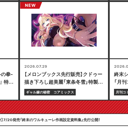
2026.07.29
2026.0
の拳-
【メロンブックス先行販売】クドゥー
終末シ
-』 特別
描き下ろし超美麗「東条冬雪」特製プ
「月刊
レイマット付き限定セットの予約受
号」7
ギャル嫁の秘密
コアミックス
月刊コ
付開始！『ギャル嫁の秘密』最新第6
巻が10月20日発売予定！
2】7/20発売「終末のワルキューレ作画設定資料集」先行公開！