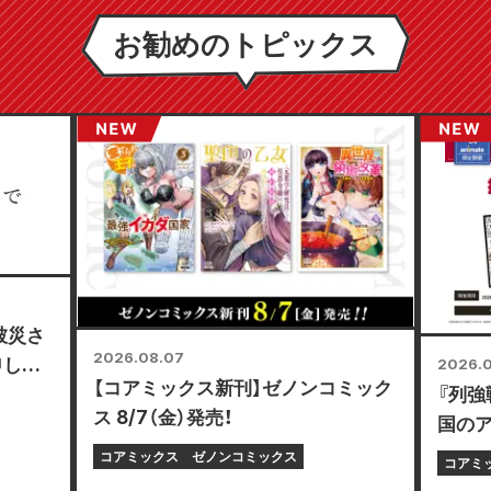
お勧めのトピックス
被災さ
2026.08.07
申し上
2026.
【コアミックス新刊】ゼノンコミック
『列強
ス 8/7（金）発売！
国の
ニカー
コアミックス
ゼノンコミックス
コアミ
フェア