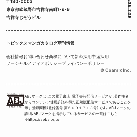
〒180-0003
東京都武蔵野市吉祥寺南町1-9-9
吉祥寺じぞうビル
トピックス
マンガカタログ
新刊情報
会社情報
お問い合わせ
商標について
新卒採用
中途採用
ソーシャルメディアポリシー
プライバシーポリシー
© Coamix Inc.
ABJマークは、この電子書店・電子書籍配信サービスが、著作権者
からコンテンツ使用許諾を得た正規版配信サービスであることを
示す登録商標（登録番号 第６０９１７１３号）です。ABJマークの
詳細、ABJマークを掲示しているサービスの一覧はこちら
→
https://aebs.or.jp/