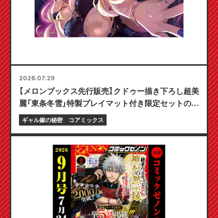
2026.07.29
【メロンブックス先行販売】クドゥー描き下ろし超美
麗「東条冬雪」特製プレイマット付き限定セットの予
約受付開始！『ギャル嫁の秘密』最新第6巻が10月20
ギャル嫁の秘密
コアミックス
日発売予定！