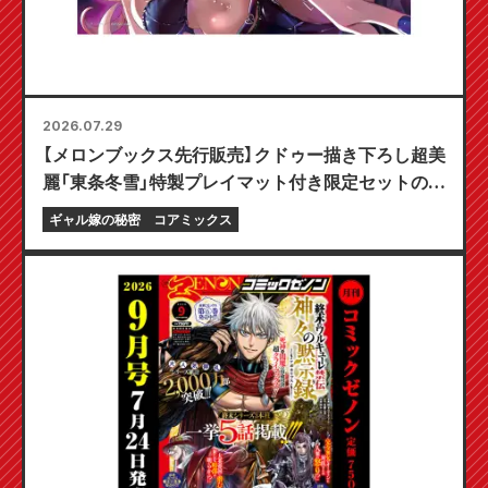
2026.07.29
【メロンブックス先行販売】クドゥー描き下ろし超美
麗「東条冬雪」特製プレイマット付き限定セットの予
約受付開始！『ギャル嫁の秘密』最新第6巻が10月20
ギャル嫁の秘密
コアミックス
日発売予定！