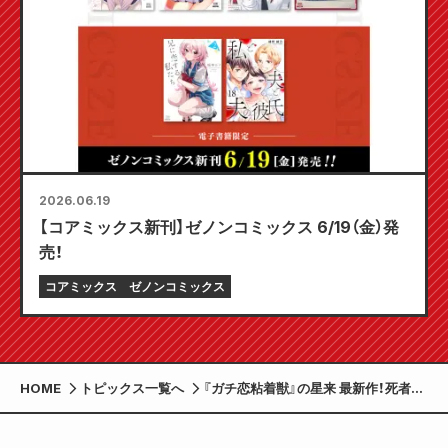
2026.06.19
【コアミックス新刊】ゼノンコミックス 6/19（金）発
売！
コアミックス
ゼノンコミックス
HOME
トピックス一覧へ
『ガチ恋粘着獣』の星来 最新作！死者と
の結婚 “冥婚” をテーマにしたダーク
ファンタジー『呂色麗の冥婚論』第1巻