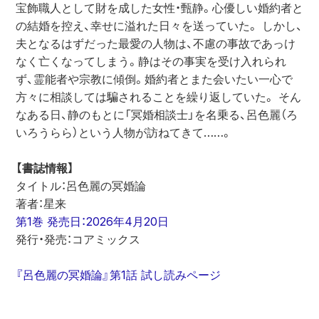
宝飾職人として財を成した女性・甄静。心優しい婚約者と
の結婚を控え、幸せに溢れた日々を送っていた。 しかし、
夫となるはずだった最愛の人物は、不慮の事故であっけ
なく亡くなってしまう。静はその事実を受け入れられ
ず、霊能者や宗教に傾倒。婚約者とまた会いたい一心で
方々に相談しては騙されることを繰り返していた。 そん
なある日、静のもとに「冥婚相談士」を名乗る、呂色麗（ろ
いろうらら）という人物が訪ねてきて……。
【書誌情報】
タイトル：呂色麗の冥婚論
著者：星来
第1巻 発売日：2026年4月20日
発行・発売：コアミックス
『呂色麗の冥婚論』第1話 試し読みページ