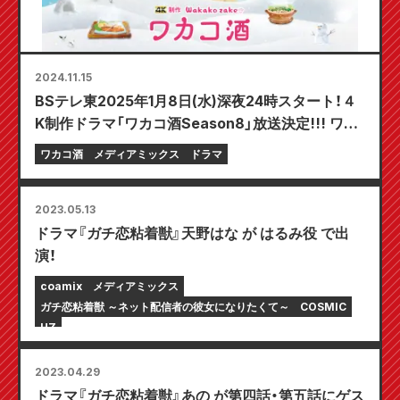
2024.11.15
BSテレ東2025年1月8日(水)深夜24時スタート！４
K制作ドラマ「ワカコ酒Season8」放送決定!!! ワカ
コが冬の味覚に舌鼓♪“女ひとり酒”の醍醐味をお届
ワカコ酒
メディアミックス
ドラマ
け
2023.05.13
ドラマ『ガチ恋粘着獣』天野はな が はるみ役 で出
演！
coamix
メディアミックス
ガチ恋粘着獣 ～ネット配信者の彼女になりたくて～
COSMIC
HZ
2023.04.29
ドラマ『ガチ恋粘着獣』あの が第四話・第五話にゲス