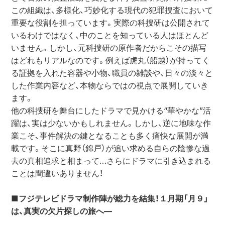
この組織は、多様化、巧妙化する現代の犯罪捜査において
重要な役割を担っています。実際の科捜研は公開されて
いるわけではなく、中のことを知っている人はほとんど
いません。しかし、元科捜研の原作者だからこその描写
はどれもリアルなのです。例えば虎丸（船越）が持ってく
る証拠を入れた容器や小物、職員の雑談や、日々の淡々と
した作業内容など、本物ならではの視点で展開していき
ます。

他の科捜研を舞台にしたドラマで見かける“華やかな”活
躍は、実は少ないかもしれません。しかし、逆に地味な作
業こそ、事件解決の鍵となることも多く痛快な展開が満
載です。そこに真野（錦戸）が追い求める自らの陰惨な過
去の真相追求と相まって…さらにドラマに引き込まれる
ことは間違いありません！

■フジテレビドラマ制作陣が総力を結集！１月期「月９」
は、真実の欠片探しの旅へ―