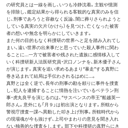
の研究員とは一線を画し、いつも冷静沈着。主観や憶測
を排除し、鑑定結果から得られる客観的な真実のみを信
じ、刑事であろうと容赦なく反論、闇に葬りさられようと
している真実の欠片（かけら）を見つけ、亡くなった被害
者の想いや無念を明らかにしていきます。

また何の目的もなく科捜研の世界へと足を踏み入れてし
まい、遠い世界の出来事だと思っていた殺人事件に関わ
ることに…一方で被害者や残された遺族に感情移入して
いく科捜研新人法医研究員・沢口ノンナを、新木優子さん
が演じます。真実を追い求めるあまり“暴走”する真野に
巻き込まれて結局は手伝わされるはめに…。

真野とは全く逆で、長年の刑事の勘を頼りに事件を捜査
し、犯人を逮捕することに情熱を注いでいるベテラン刑
事・虎丸良平を演じるのは、“サスペンスの帝王”船越英一
郎さん。意外にも「月９」は初出演となります。所轄から
警視庁捜査一課へ異動した叩き上げ刑事。所轄時代から
の現場魂が今も抜けず、上司やまわりの意見を聞き入れ
ない独善的な捜査をします。部下や科捜研の真野らにき