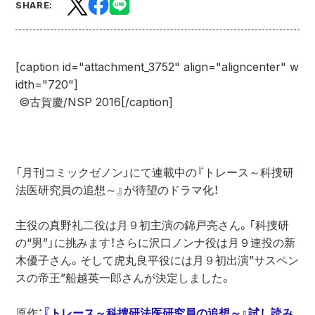
SHARE:
[caption id="attachment_3752" align="aligncenter" w
idth="720"]
 ©古賀慶/NSP 2016[/caption]

「月刊コミックゼノン」にて連載中の『トレース～科捜研
法医研究員の追想～』が待望のドラマ化！

主役の真野礼二役は月９初主演の錦戸亮さん。「科捜研
の“男”」に挑みます！さらに沢口ノンナ役は月９連投の新
木優子さん。そして虎丸良平役には月９初出演”サスペン
スの帝王”船越英一郎さんが決定しました。

原作：
『トレース～科捜研法医研究員の追想～』試し読み