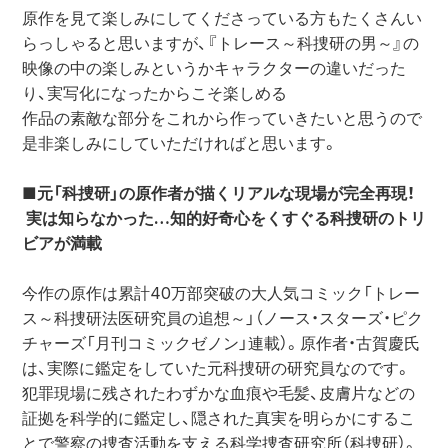
原作を見て楽しみにしてくださっている方もたくさんい
らっしゃると思いますが、『トレース～科捜研の男～』の
映像の中の楽しみというかキャラクターの違いだった
り、実写化になったからこそ楽しめる

作品の素敵な部分をこれから作っていきたいと思うので
是非楽しみにしていただければと思います。

■元「科捜研」の原作者が描くリアルな現場が完全再現！
 実は知らなかった…知的好奇心をくすぐる科捜研のトリ
ビアが満載
今作の原作は累計40万部突破の大人気コミック「トレー
ス～科捜研法医研究員の追想～」（ノース・スターズ・ピク
チャーズ「月刊コミックゼノン」連載）。原作者・古賀慶氏
は、実際に鑑定をしていた元科捜研の研究員なのです。
犯罪現場に残されたわずかな血痕や毛髪、皮膚片などの
証拠を科学的に鑑定し、隠された真実を明らかにするこ
とで警察の捜査活動を支える科学捜査研究所（科捜研）。