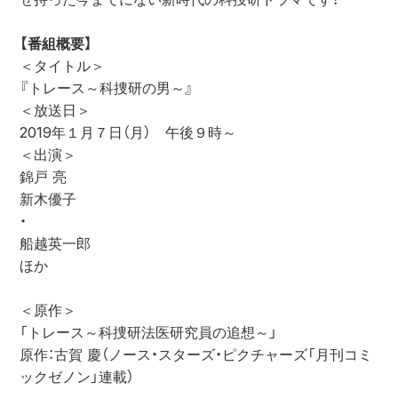
【番組概要】
＜タイトル＞

『トレース～科捜研の男～』

＜放送日＞

2019年１月７日（月）　午後９時～

＜出演＞

錦戸 亮

新木優子

・

船越英一郎

ほか

＜原作＞

「トレース～科捜研法医研究員の追想～」

原作：古賀 慶（ノース・スターズ・ピクチャーズ「月刊コミ
ックゼノン」連載）
