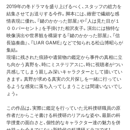
2019年の冬ドラマを盛り上げるべく、スタッフの総力を
結集させてお送りする今作。脚本には、緻密で繊細な感
情表現に優れ、『鍵のかかった部屋』や『人は見た目が１
００パーセント』を手掛けた相沢友子。演出には独特な
映像演出や世界観を構築する『鍵のかかった部屋』、『信
長協奏曲』、『LIAR GAME』などで知られる松山博昭らが
集結。

現場に残された痕跡や遺留物の鑑定から事件の真相に立
ち向かう真野を、時にミステリアスに、時に視聴者がつい
共感してしまう親しみ深いキャラクターとして描いてい
きます。真野が求める真実の欠片探しを一緒に行ってい
るような感覚に落ち入ってしまうことは間違いないでし
ょう。

この作品は、実際に鑑定を行っていた元科捜研職員の原
作者だからこそ書ける科捜研のリアルな姿や、最新の科
学捜査の面白さと、個性的なキャラクター達の魅力を併
せ持った今までにない新時代の科捜研ドラマです！
