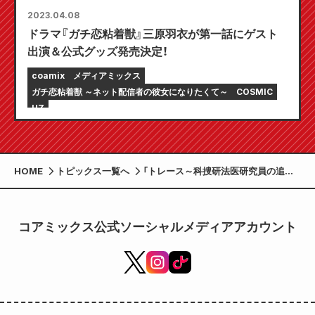
2023.04.08
ドラマ『ガチ恋粘着獣』三原羽衣が第一話にゲスト
出演＆公式グッズ発売決定！
coamix
メディアミックス
ガチ恋粘着獣 ～ネット配信者の彼女になりたくて～
COSMIC
HZ
HOME
トピックス一覧へ
「トレース～科捜研法医研究員の追想
～」ドラマ化決定！錦戸亮が「科捜研
の“男”」に挑む！
コアミックス公式ソーシャルメディアアカウント