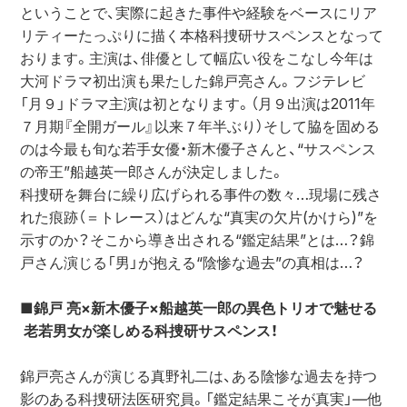
ということで、実際に起きた事件や経験をベースにリア
リティーたっぷりに描く本格科捜研サスペンスとなって
おります。主演は、俳優として幅広い役をこなし今年は
大河ドラマ初出演も果たした錦戸亮さん。フジテレビ
「月９」ドラマ主演は初となります。（月９出演は2011年
７月期『全開ガール』以来７年半ぶり）そして脇を固める
のは今最も旬な若手女優・新木優子さんと、“サスペンス
の帝王”船越英一郎さんが決定しました。

科捜研を舞台に繰り広げられる事件の数々…現場に残さ
れた痕跡（＝トレース）はどんな“真実の欠片(かけら)”を
示すのか？そこから導き出される“鑑定結果”とは…？錦
戸さん演じる「男」が抱える“陰惨な過去”の真相は…？

■錦戸 亮×新木優子×船越英一郎の異色トリオで魅せる
 老若男女が楽しめる科捜研サスペンス！
錦戸亮さんが演じる真野礼二は、ある陰惨な過去を持つ
影のある科捜研法医研究員。「鑑定結果こそが真実」―他