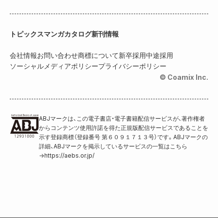
トピックス
マンガカタログ
新刊情報
会社情報
お問い合わせ
商標について
新卒採用
中途採用
ソーシャルメディアポリシー
プライバシーポリシー
© Coamix Inc.
ABJマークは、この電子書店・電子書籍配信サービスが、著作権者
からコンテンツ使用許諾を得た正規版配信サービスであることを
示す登録商標（登録番号 第６０９１７１３号）です。ABJマークの
詳細、ABJマークを掲示しているサービスの一覧はこちら
→
https://aebs.or.jp/