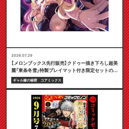
2026.07.29
【メロンブックス先行販売】クドゥー描き下ろし超美
麗「東条冬雪」特製プレイマット付き限定セットの予
約受付開始！『ギャル嫁の秘密』最新第6巻が10月20
ギャル嫁の秘密
コアミックス
日発売予定！