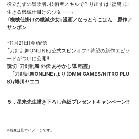
役立たずの冒険者、技術者スキルで作り出すは「復讐」に
生きる機械仕掛けの少女——。
『機械仕掛けの殲滅少女』漫画／なっとうごはん　原作／
サンボン
・11月21日(金)配信
「刀剣乱舞ONLINE」公式スピンオフ!! 待望の新作エピソ
ードがついに公開!!
読切「刀剣乱舞 外伝 あやかし譚 稲霊」
　「刀剣乱舞ONLINE」より（DMM GAMES/NITRO PLU
S）/蜷川ヤエコ
５．星来先生描き下ろし色紙プレゼントキャンペーン!!
※画像は見本イメージです。