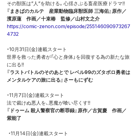
その獣医は”人”を助ける。心揺さぶる畜産医療ドラマ!!
『まきばのカルテ　産業動物臨床獣医師 三海佑』原作／
濱原蓮　作画／十束椿　監修／山村文之介
https://comic-zenon.com/episode/255146090973267
4732
・10月31日(金)連載スタート
世界を救った勇者が「心と身体」を回復する為の新たな旅
に出る!!
『ラストバトルのそのあとで レベル99のズタボロ勇者は
メンタルケアの旅に出る』さーもにずむ
・11月7日(金)連載スタート
法で裁けぬ悪人を、悪魔が喰い尽くす!!
『ドゥーム 殺人警察官の断罪録』原作／古賀慶　作画／
紫能了
 ・11月14日(金)連載スタート