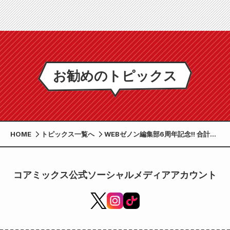
お勧めのトピックス
HOME
トピックス一覧へ
WEBゼノン編集部6周年記念!! 合計
600話以上の無料開放や、新連載5連
弾に『刀剣乱舞 外伝』新作読切など、豪
華6大企画を開催
コアミックス公式ソーシャルメディアアカウント