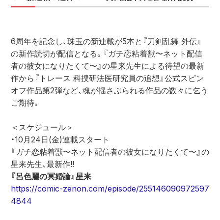
6周年を記念し、珠玉の新連載が5本と『刀剣乱舞 外伝』
の新作読切が配信となる。『ガチ恋粘着獣〜ネット配信
者の彼女になりたくて〜』の星来先生による待望の最新
作から『トレース 科捜研法医研究員の追想』公式スピン
オフ作品第2弾など、魂が揺さぶられる作品の数々に乞う
ご期待。
＜スケジュール＞
・10月24日(金)連載スタート
『ガチ恋粘着獣〜ネット配信者の彼女になりたくて〜』の
星来先生、最新作!!
『呂色麗の冥婚論』星来
https://comic-zenon.com/episode/255146090972597
4844