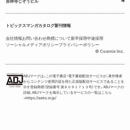
吉祥寺じぞうビル
トピックス
マンガカタログ
新刊情報
会社情報
お問い合わせ
商標について
新卒採用
中途採用
ソーシャルメディアポリシー
プライバシーポリシー
© Coamix Inc.
ABJマークは、この電子書店・電子書籍配信サービスが、著作権者
からコンテンツ使用許諾を得た正規版配信サービスであることを
示す登録商標（登録番号 第６０９１７１３号）です。ABJマークの
詳細、ABJマークを掲示しているサービスの一覧はこちら
→
https://aebs.or.jp/