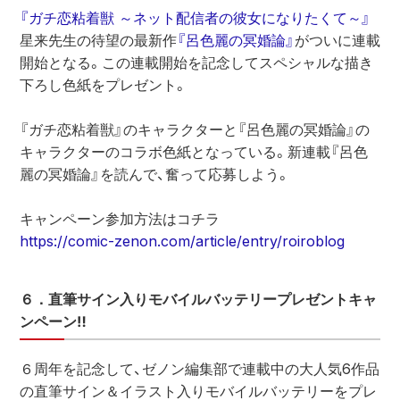
『ガチ恋粘着獣 ～ネット配信者の彼女になりたくて～』
星来先生の待望の最新作
『呂色麗の冥婚論』
がついに連載
開始となる。この連載開始を記念してスペシャルな描き
下ろし色紙をプレゼント。
『ガチ恋粘着獣』のキャラクターと『呂色麗の冥婚論』の
キャラクターのコラボ色紙となっている。新連載『呂色
麗の冥婚論』を読んで、奮って応募しよう。
キャンペーン参加方法はコチラ
https://comic-zenon.com/article/entry/roiroblog
６．直筆サイン入りモバイルバッテリープレゼントキャ
ンペーン‼︎
６周年を記念して、ゼノン編集部で連載中の大人気6作品
の直筆サイン＆イラスト入りモバイルバッテリーをプレ