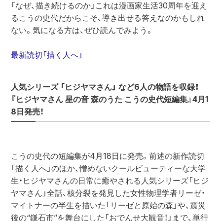
「なぜ、描き続けるのか」これは漫画家生活30周年を迎え
るこうの史代だからこそ、導き出せる答えなのかもしれ
ない。気になる方は、ぜひ読んでみよう。
最新読切「描く人へ」
人気シリーズ 「ヒジヤマさん」 など6人の物語を収録！
『ヒジヤマさん 星の音 森のうた こうの史代短編集』4月1
8日発売！
こうの史代の短編集が4月18日に発売。前述の新作読切 
「描く人へ」のほか、憎めないクールビューティーな大学
生・ヒジヤマさんの日常に癒やされる人気シリーズ「ヒジ
ヤマさん」全話、核分裂を発見した女性物理学者リーゼ・
マイトナーの半生を描いた「リーゼと原始の森」や、震災
後の“鎌石市”を舞台にした「おでんせ大観音！」まで、単行