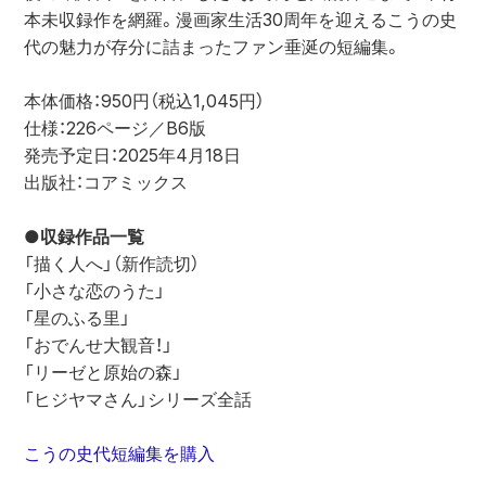
本未収録作を網羅。漫画家生活30周年を迎えるこうの史
代の魅力が存分に詰まったファン垂涎の短編集。
本体価格：950円（税込1,045円）
仕様：226ページ／B6版
発売予定日：2025年4月18日
出版社：コアミックス
●収録作品一覧
「描く人へ」（新作読切）
「小さな恋のうた」
「星のふる里」
「おでんせ大観音！」
「リーゼと原始の森」
「ヒジヤマさん」シリーズ全話
こうの史代短編集を購入