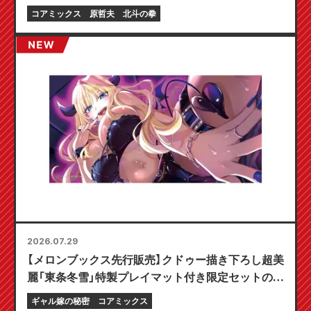
コアミックス
原哲夫
北斗の拳
2026.07.29
【メロンブックス先行販売】クドゥー描き下ろし超美
麗「東条冬雪」特製プレイマット付き限定セットの予
約受付開始！『ギャル嫁の秘密』最新第6巻が10月20
ギャル嫁の秘密
コアミックス