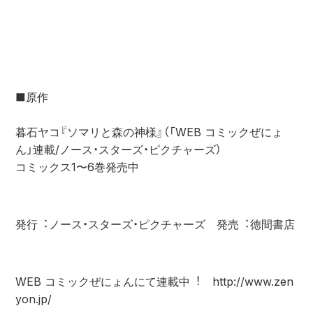
■原作

暮⽯ヤコ『ソマリと森の神様』（「WEB コミックぜにょ
コミックス1〜6巻発売中
発⾏︓ノース・スターズ・ピクチャーズ　発売︓徳間書店
WEB コミックぜにょんにて連載中︕　http://www.zen
yon.jp/