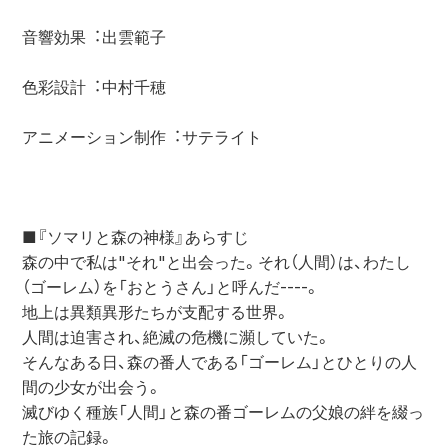
⾳響効果︓出雲範⼦

⾊彩設計︓中村千穂

アニメーション制作︓サテライト

■『ソマリと森の神様』あらすじ

森の中で私は"それ"と出会った。それ（人間）は、わたし
（ゴーレム）を「おとうさん」と呼んだ----。

地上は異類異形たちが支配する世界。

人間は迫害され、絶滅の危機に瀕していた。

そんなある日、森の番人である「ゴーレム」とひとりの人
間の少女が出会う。

滅びゆく種族「人間」と森の番ゴーレムの父娘の絆を綴っ
た旅の記録。
