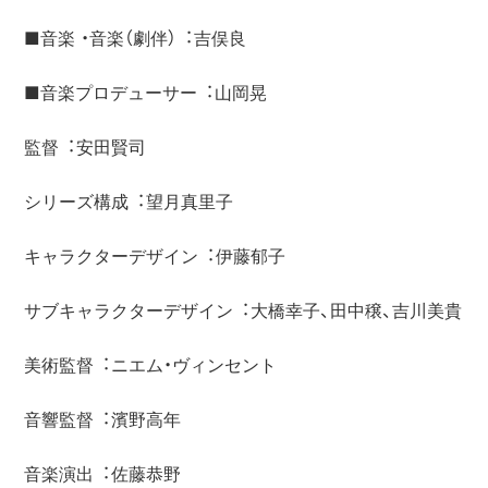
■⾳楽 ・⾳楽（劇伴）︓吉俣良

■⾳楽プロデューサー︓⼭岡晃

監督︓安⽥賢司

シリーズ構成︓望⽉真⾥⼦

キャラクターデザイン︓伊藤郁⼦

サブキャラクターデザイン︓⼤橋幸⼦、⽥中穣、吉川美貴

美術監督︓ニエム・ヴィンセント

⾳響監督︓濱野⾼年

⾳楽演出︓佐藤恭野
