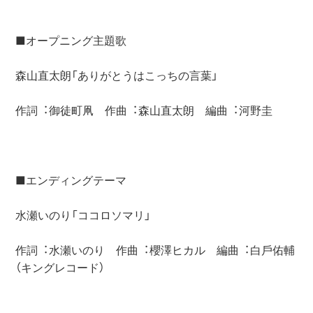
■オープニング主題歌

森⼭直太朗「ありがとうはこっちの⾔葉」

作詞︓御徒町凧　作曲︓森⼭直太朗　編曲︓河野圭

■エンディングテーマ

⽔瀬いのり「ココロソマリ」

作詞︓⽔瀬いのり　作曲︓櫻澤ヒカル　編曲︓⽩⼾佑輔 
（キングレコード）
