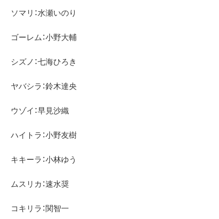
ソマリ：水瀬いのり

ゴーレム：小野大輔

シズノ：七海ひろき

ヤバシラ：鈴木達央

ウゾイ：早見沙織

ハイトラ：小野友樹

キキーラ：小林ゆう

ムスリカ：速水奨

コキリラ：関智一
