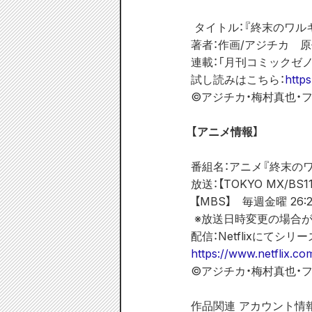
 タイトル：『終末のワル
著者：作画/アジチカ　原
連載：「月刊コミックゼノ
試し読みはこちら：
http
©アジチカ・梅村真也・
【アニメ情報】
番組名：アニメ『終末の
放送：【TOKYO MX/BS
 【MBS】　毎週金曜 26:
 ※放送日時変更の場合
配信：Netflixにてシ
https://www.netflix.co
©アジチカ・梅村真也・
作品関連 アカウント情報