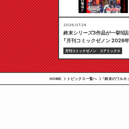
2026.07.24
終末シリーズ3作品が一挙5話掲
「月刊コミックゼノン 2026
号」7月24日発売!!
月刊コミックゼノン
コアミックス
HOME
トピックス一覧へ
『終末のワルキュ