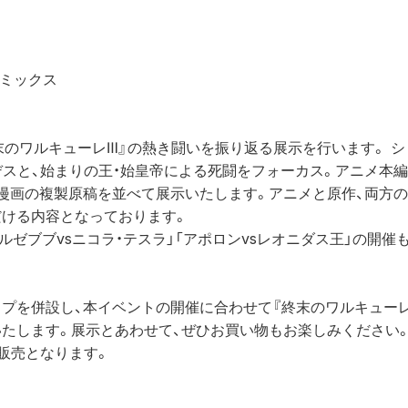
アミックス
末のワルキューレⅢ』の熱き闘いを振り返る展示を行います。 
デスと、始まりの王・始皇帝による死闘をフォーカス。アニメ本
漫画の複製原稿を並べて展示いたします。アニメと原作、両方の視
だける内容となっております。
ルゼブブvsニコラ・テスラ」「アポロンvsレオニダス王」の開催
プを併設し、本イベントの開催に合わせて『終末のワルキュー
たします。展示とあわせて、ぜひお買い物もお楽しみください
販売となります。