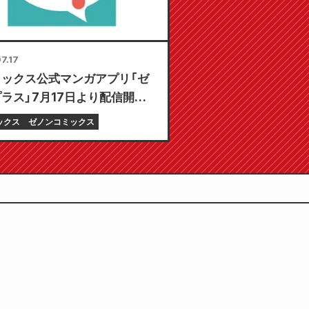
7.17
ミックス公式マンガアプリ「ゼ
ラス」7月17日より配信開始！
る初回無料」や「毎日更新」な
ックス
ゼノンコミックス
ことん楽しむ機能が満載！