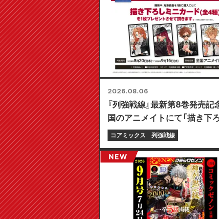
2026.08.06
『列強戦線』最新第8巻発売記
国のアニメイトにて「描き下
ニカード（全4種）」がもらえ
コアミックス
列強戦線
フェアが8月20日より開催決