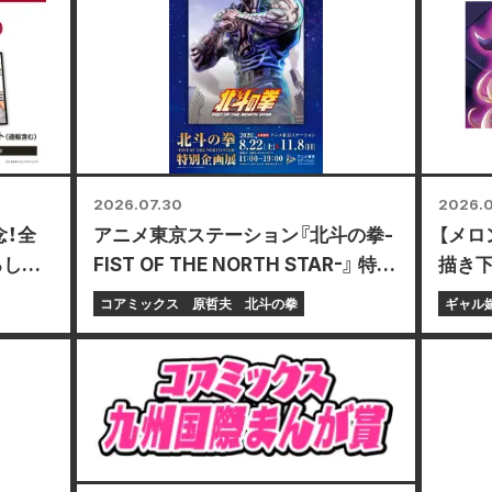
2026.07.30
2026.0
念！全
アニメ東京ステーション『北斗の拳-
【メロ
ろしミ
FIST OF THE NORTH STAR-』 特別
描き下
る限定
企画展 開催決定!!
レイ
コアミックス
原哲夫
北斗の拳
ギャル
定！
付開始
巻が1