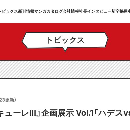
トピックス
新刊情報
マンガカタログ
会社情報
社長インタビュー
新卒採用
トピックス
23
更新）
ューレⅢ』企画展示 Vol.1「ハデス