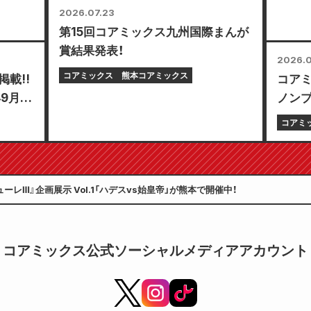
2026.07.23
第15回コアミックス九州国際まんが
賞結果発表！
2026.0
コアミックス
熊本コアミックス
載!!
コア
年9月
ノンプ
「選べ
コアミ
ど、と
ーレⅢ』企画展示 Vol.1「ハデスvs始皇帝」が熊本で開催中！
コアミックス公式ソーシャルメディアアカウント