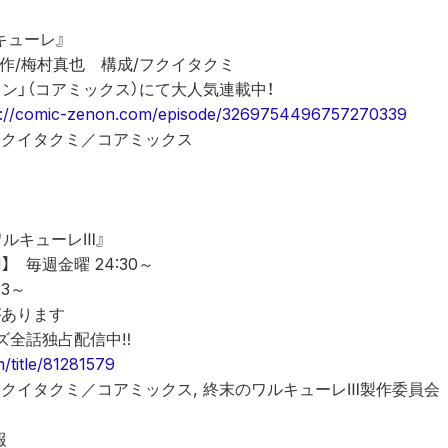
キューレ』 
作/梅村真也　構成/フクイタクミ 
ン」（コアミックス）にて大人気連載中！ 
s://comic-zenon.com/episode/3269754496757270339
フクイタクミ／コアミックス
ワルキューレⅢ』
11】　毎週金曜 24:30～
23～
があります
リーズ全話独占配信中‼
m/title/81281579
フクイタクミ／コアミックス, 終末のワルキューレⅢ製作委員会
 