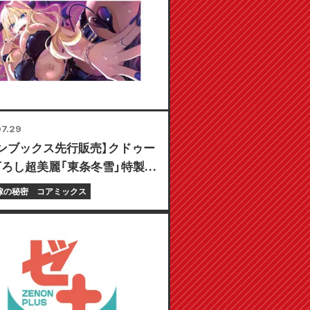
7.29
ンブックス先行販売】クドゥー
ろし超美麗「東条冬雪」特製プ
マット付き限定セットの予約受
嫁の秘密
コアミックス
！『ギャル嫁の秘密』最新第6
0月20日発売予定！