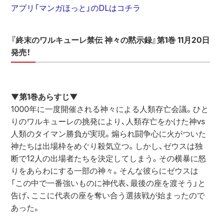
アプリ「マンガほっと」のDLはコチラ
『終末のワルキューレ禁伝 神々の黙示録』第1巻 11月20日
発売！
▼第1巻あらすじ▼
1000年に一度開催される神々による人類存亡会議。ひと
りのワルキューレの挑発により、人類存亡をかけた神vs
人類のタイマン勝負が実現。煽られ闘争心に火がついた
神たちは出場枠をめぐり殺気立つ。しかし、ゼウスは独
断で12人の出場者たちを決定してしまう。その横暴に怒
りをあらわにする一部の神々。そんな彼らにゼウスは
「この中で一番強いものに神代表、最後の座を渡そう」と
告げ、ここに代表の座を奪い合う選抜戦が始まったので
あった。