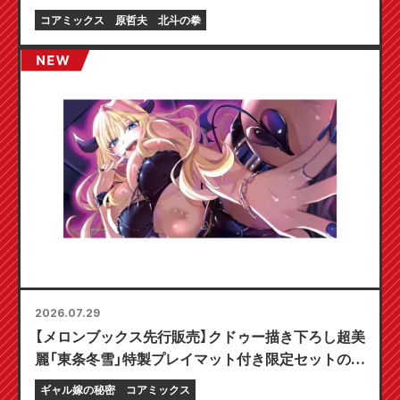
コアミックス
原哲夫
北斗の拳
2026.07.29
【メロンブックス先行販売】クドゥー描き下ろし超美
麗「東条冬雪」特製プレイマット付き限定セットの予
約受付開始！『ギャル嫁の秘密』最新第6巻が10月20
ギャル嫁の秘密
コアミックス