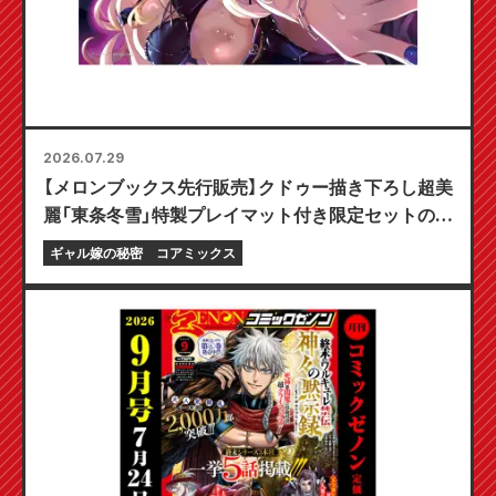
2026.07.29
【メロンブックス先行販売】クドゥー描き下ろし超美
麗「東条冬雪」特製プレイマット付き限定セットの予
約受付開始！『ギャル嫁の秘密』最新第6巻が10月20
ギャル嫁の秘密
コアミックス
日発売予定！