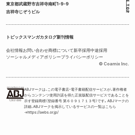
東京都武蔵野市吉祥寺南町1-9-9
吉祥寺じぞうビル
トピックス
マンガカタログ
新刊情報
会社情報
お問い合わせ
商標について
新卒採用
中途採用
ソーシャルメディアポリシー
プライバシーポリシー
© Coamix Inc.
ABJマークは、この電子書店・電子書籍配信サービスが、著作権者
からコンテンツ使用許諾を得た正規版配信サービスであることを
示す登録商標（登録番号 第６０９１７１３号）です。ABJマークの
詳細、ABJマークを掲示しているサービスの一覧はこちら
→
https://aebs.or.jp/