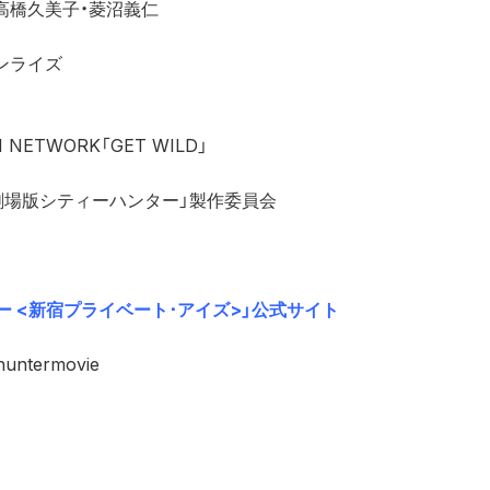
橋久美子・菱沼義仁

ライズ

ETWORK「GET WILD」

9 劇場版シティーハンター」製作委員会

ー <新宿プライベート･アイズ>」公式サイト
yhuntermovie
