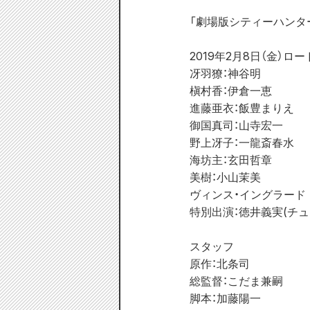
「劇場版シティーハンター
2019年2月8日（金）ロー
冴羽獠：神谷明

槇村香：伊倉一恵

進藤亜衣：飯豊まりえ

御国真司：山寺宏一

野上冴子：一龍斎春水

海坊主：玄田哲章

美樹：小山茉美

ヴィンス・イングラード 
特別出演：徳井義実(チュ
スタッフ

原作：北条司

総監督：こだま兼嗣

脚本：加藤陽一
