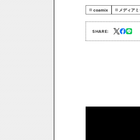
coamix
メディアミ
SHARE: