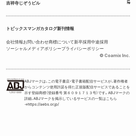
吉祥寺じぞうビル
トピックス
マンガカタログ
新刊情報
会社情報
お問い合わせ
商標について
新卒採用
中途採用
ソーシャルメディアポリシー
プライバシーポリシー
© Coamix Inc.
ABJマークは、この電子書店・電子書籍配信サービスが、著作権者
からコンテンツ使用許諾を得た正規版配信サービスであることを
示す登録商標（登録番号 第６０９１７１３号）です。ABJマークの
詳細、ABJマークを掲示しているサービスの一覧はこちら
→
https://aebs.or.jp/