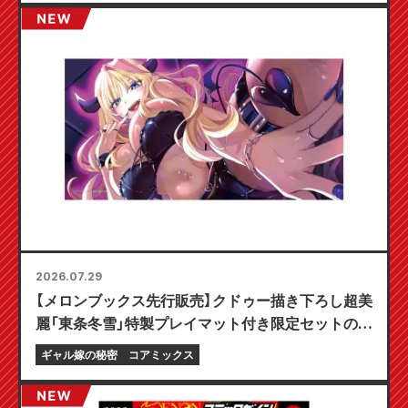
2026.07.29
【メロンブックス先行販売】クドゥー描き下ろし超美
麗「東条冬雪」特製プレイマット付き限定セットの予
約受付開始！『ギャル嫁の秘密』最新第6巻が10月20
ギャル嫁の秘密
コアミックス
日発売予定！