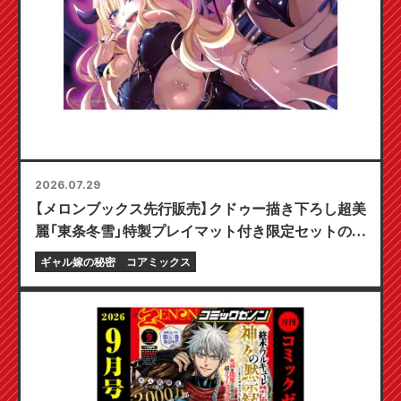
2026.07.29
【メロンブックス先行販売】クドゥー描き下ろし超美
麗「東条冬雪」特製プレイマット付き限定セットの予
約受付開始！『ギャル嫁の秘密』最新第6巻が10月20
ギャル嫁の秘密
コアミックス
日発売予定！