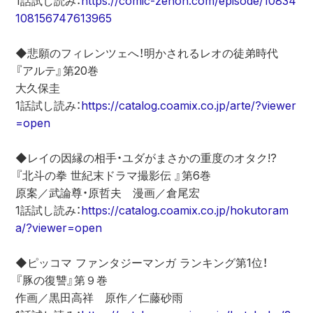
1話試し読み：
https://comic-zenon.com/episode/10834
108156747613965
◆悲願のフィレンツェへ！明かされるレオの徒弟時代
『アルテ』第20巻
大久保圭
1話試し読み：
https://catalog.coamix.co.jp/arte/?viewer
=open
◆レイの因縁の相手・ユダがまさかの重度のオタク!?
『北斗の拳 世紀末ドラマ撮影伝 』第6巻
原案／武論尊・原哲夫　漫画／倉尾宏
1話試し読み：
https://catalog.coamix.co.jp/hokutoram
a/?viewer=open
◆ピッコマ ファンタジーマンガ ランキング第1位！
『豚の復讐』第９巻
作画／黒田高祥　原作／仁藤砂雨