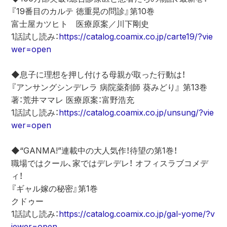
『19番目のカルテ 徳重晃の問診』第10巻
富士屋カツヒト　医療原案／川下剛史
1話試し読み：
https://catalog.coamix.co.jp/carte19/?vie
wer=open
◆息子に理想を押し付ける母親が取った行動は！
『アンサングシンデレラ 病院薬剤師 葵みどり』 第13巻
著：荒井ママレ 医療原案：富野浩充
1話試し読み：
https://catalog.coamix.co.jp/unsung/?vie
wer=open
◆“GANMA!”連載中の大人気作！待望の第1巻！
職場ではクール、家ではデレデレ！ オフィスラブコメデ
ィ！
『ギャル嫁の秘密』第1巻
クドゥー
1話試し読み：
https://catalog.coamix.co.jp/gal-yome/?v
iewer=open