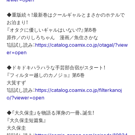
◆重版続々！最新巻はクールギャルとまさかのホテルで
お泊まり！
『オタクに優しいギャルはいない!?』第8巻
原作／のりしろちゃん　漫画／魚住さかな
1話試し読み：
https://catalog.coamix.co.jp/otagal/?view
er=open
◆ドキドキハラハラな手芸部合宿がスタート！
『フィルター越しのカノジョ』 第6巻
大箕すず
1話試し読み：
https://catalog.coamix.co.jp/filterkanoj
o/?viewer=open
◆「大久保圭」を物語る渾身の一冊、誕生！
『大久保圭短篇集』
大久保圭