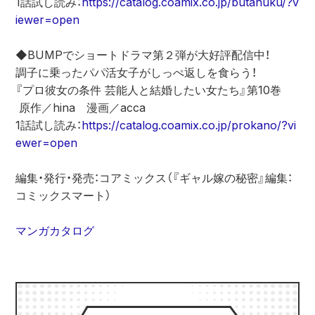
1話試し読み：
http
s://catalog.coamix.co.jp/butahuku/?v
iewer=open
◆BUMPでショートドラマ第２弾が大好評配信中！
調子に乗ったパパ活女子がしっぺ返しを食らう！
『プロ彼女の条件 芸能人と結婚したい女たち』第10巻
 原作／hina　漫画／acca
1話試し読み：
https://catalog.coamix.co.jp/prokano/?vi
ewer=open
編集・発行・発売：コアミックス（『ギャル嫁の秘密』編集：
コミックスマート）
マンガカタログ