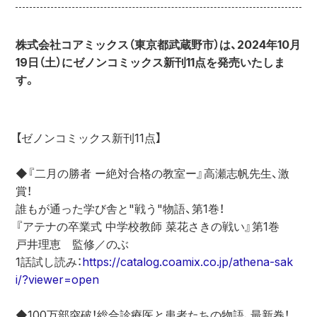
株式会社コアミックス（東京都武蔵野市）は、2024年10月
19日（土）にゼノンコミックス新刊11点を発売いたしま
す。
【ゼノンコミックス新刊11点】
◆『二月の勝者 ー絶対合格の教室ー』高瀬志帆先生、激
賞！
誰もが通った学び舎と"戦う"物語、第1巻！
『アテナの卒業式 中学校教師 菜花さきの戦い』第1巻
戸井理恵　監修／のぶ
1話試し読み：
https://catalog.coamix.co.jp/athena-sak
i/?viewer=open
◆100万部突破！総合診療医と患者たちの物語、最新巻！