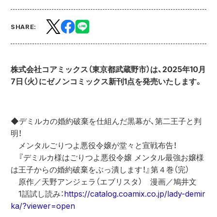
SHARE:
株式会社コアミックス（東京都武蔵野市）は、2025年10月
7日（火）にゼノンコミックス新刊1点を発売いたします。
◆デミルカの婚約破棄を仕組んだ黒幕が、第二王子と判
明！
　メンタルごりつよ悪役令嬢が堂々と宣戦布告！
　『デミルカ様はごりつよ悪役令嬢 メンタル最強お嬢様
は王子からの婚約破棄をぶっ潰します！』第４巻（完）
　原作／天野アンジェラ（エブリスタ）　漫画／鳩井文
　1話試し読み：
https://catalog.coamix.co.jp/lady-demir
ka/?viewer=open