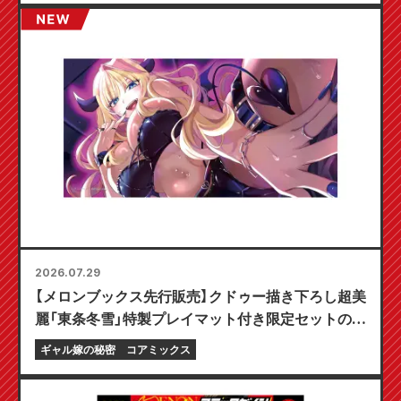
2026.07.29
【メロンブックス先行販売】クドゥー描き下ろし超美
麗「東条冬雪」特製プレイマット付き限定セットの予
約受付開始！『ギャル嫁の秘密』最新第6巻が10月20
ギャル嫁の秘密
コアミックス
日発売予定！